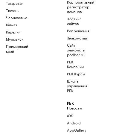
Корпоративный
Татарстан
регистратор
Тюмень
доменов
Черноземье
Хостинг
сайтов
Кавказ
Рег.решения
Карелия
Знакомства
Мурманск
Сайт
Приморский
знакомств
край
podbor.ru
РБК
Компании
РБК Курсы
Школа
управления
РБК
РБК
Новости
iOS
Android
AppGallery