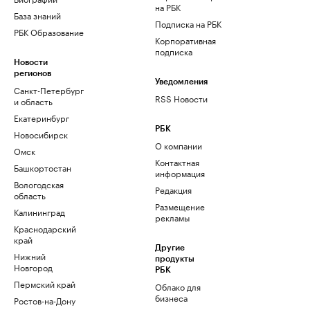
на РБК
База знаний
Подписка на РБК
РБК Образование
Корпоративная
подписка
Новости
регионов
Уведомления
Санкт-Петербург
RSS Новости
и область
Екатеринбург
РБК
Новосибирск
О компании
Омск
Контактная
Башкортостан
информация
Вологодская
Редакция
область
Размещение
Калининград
рекламы
Краснодарский
край
Другие
Нижний
продукты
Новгород
РБК
Пермский край
Облако для
бизнеса
Ростов-на-Дону