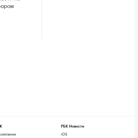
рором
К
РБК Новости
компании
iOS