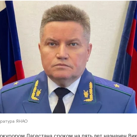
уратура ЯНАО
окурором Дагестана сроком на пять лет назначен Ви