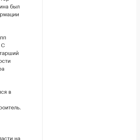
ина был
ормации
Эпп
 С
старший
ости
ра
ся в
роитель.
ласти на