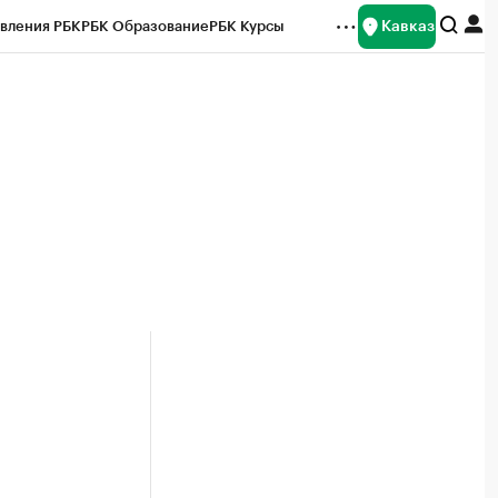
Кавказ
вления РБК
РБК Образование
РБК Курсы
рейтинги
Франшизы
Газета
Спецпроекты СПб
ты