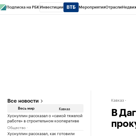
Подписка на РБК
Инвестиции
Мероприятия
Отрасли
Недви
РБК Life
Тренды
Визионеры
Национальные проекты
Город
Стиль
Кр
Конференции СПб
Спецпроекты
Проверка контрагентов
Политика
Кавказ
Все новости
Кавказ
Весь мир
В Да
Хуснуллин рассказал о «самой тяжелой
работе» в строительном кооперативе
прок
Общество
Хуснуллин рассказал, как готовили