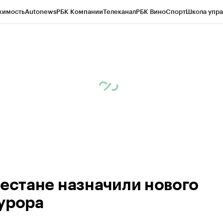
жимость
Autonews
РБК Компании
Телеканал
РБК Вино
Спорт
Школа упра
ипто
РБК Бизнес-среда
Дискуссионный клуб
Исследования
Кредитные 
Экономика
Бизнес
Технологии и медиа
Финансы
Рынок наличной валю
гестане назначили нового
урора