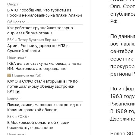
Спорт
Эпп. Соо
В АТОР сообщили, что туристы из
опублико
России не жаловались на пляжи Аланьи
РФ.
Общество
Как работает крупнейшая товарно-
сырьевая биржа страны
По данны
РБК и Петербургская Биржа
возглавля
Армия России ударила по НПЗ в
сентября
Сумской области
Политика
советник
IKEA делает ставку на человека, а не на
прокурор
ИИ. Насколько это оправданно
региона Р
Подписка на РБК
ЮФО и СКФО стали вторыми в РФ по
потенциальному объему застройки
По инфор
КРТ
1963 году
Кавказ
Рязанский
Пляжи, замки, марципан: гастрогид по
Калининградской области
В 1989 го
РБК и РСХБ
Дзержинс
В Московской области объявили
беспилотную опасность
Более 30 
Политика