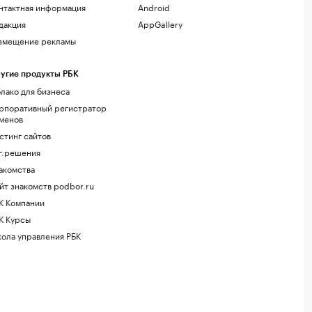
нтактная информация
Android
дакция
AppGallery
змещение рекламы
угие продукты РБК
лако для бизнеса
рпоративный регистратор
менов
стинг сайтов
г.решения
акомства
йт знакомств podbor.ru
К Компании
К Курсы
ола управления РБК