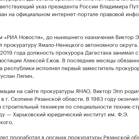
тветствующий указ президента России Владимира Пут
ван на официальном интернет-портале правовой инф
м «РИА Новости», до нынешнего назначения Виктор 
л прокуратуру Ямало-Ненецкого автономного округа.
 2019 года должность прокурора Дагестана занимал 
 юстиции Алексей Ежов. В последние месяцы обязанн
а республики исполнял первый заместитель прокуро
услан Ляпин.
мации на сайте прокуратуры ЯНАО, Виктор Эпп родил
 в г. Скопине Рязанской области. В 1983 году окончил
 строительный техникум по специальности техник-ст
ду — Харьковский юридический институт им. Ф.Э.
кого.
лет проработал в органах прокуратуры Рязанской об