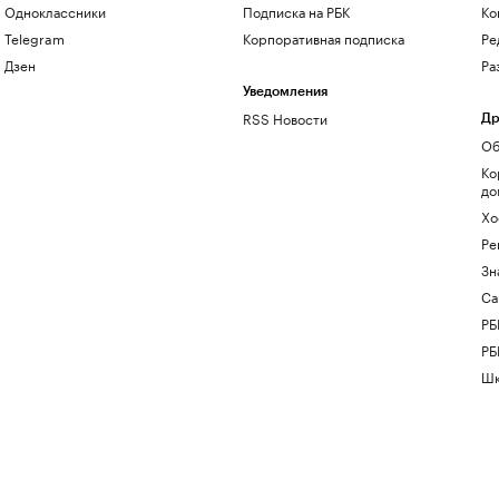
Одноклассники
Подписка на РБК
Ко
Telegram
Корпоративная подписка
Ре
Дзен
Ра
Уведомления
RSS Новости
Др
Об
Ко
до
Хо
Ре
Зн
Са
РБ
РБ
Шк