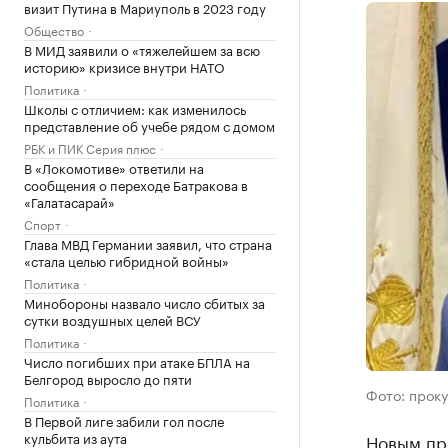
визит Путина в Мариуполь в 2023 году
Общество
В МИД заявили о «тяжелейшем за всю
историю» кризисе внутри НАТО
Политика
Школы с отличием: как изменилось
представление об учебе рядом с домом
РБК и ПИК Серия плюс
В «Локомотиве» ответили на
сообщения о переходе Батракова в
«Галатасарай»
Спорт
Глава МВД Германии заявил, что страна
«стала целью гибридной войны»
Политика
Минобороны назвало число сбитых за
сутки воздушных целей ВСУ
Политика
Число погибших при атаке БПЛА на
Белгород выросло до пяти
Фото: прок
Политика
В Первой лиге забили гол после
кульбита из аута
Новым пр