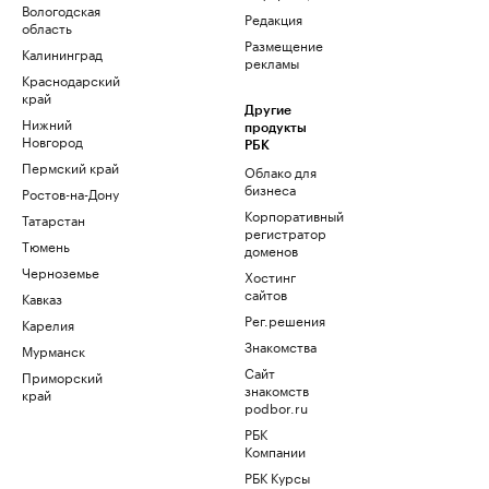
Вологодская
Редакция
область
Размещение
Калининград
рекламы
Краснодарский
край
Другие
Нижний
продукты
Новгород
РБК
Пермский край
Облако для
бизнеса
Ростов-на-Дону
Корпоративный
Татарстан
регистратор
Тюмень
доменов
Черноземье
Хостинг
сайтов
Кавказ
Рег.решения
Карелия
Знакомства
Мурманск
Сайт
Приморский
знакомств
край
podbor.ru
РБК
Компании
РБК Курсы