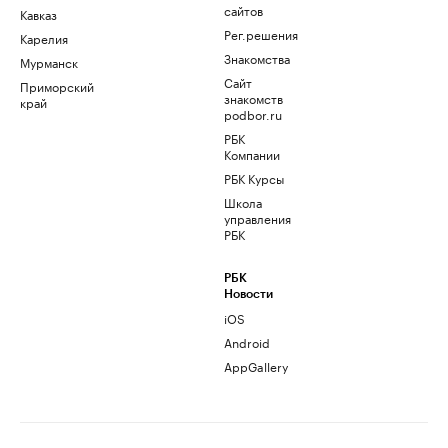
сайтов
Кавказ
Рег.решения
Карелия
Знакомства
Мурманск
Сайт
Приморский
знакомств
край
podbor.ru
РБК
Компании
РБК Курсы
Школа
управления
РБК
РБК
Новости
iOS
Android
AppGallery