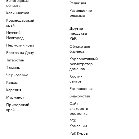
Редакция
область
Размещение
Калининград
рекламы
Краснодарский
край
Другие
Нижний
продукты
Новгород
РБК
Пермский край
Облако для
бизнеса
Ростов-на-Дону
Корпоративный
Татарстан
регистратор
Тюмень
доменов
Черноземье
Хостинг
сайтов
Кавказ
Рег.решения
Карелия
Знакомства
Мурманск
Сайт
Приморский
знакомств
край
podbor.ru
РБК
Компании
РБК Курсы