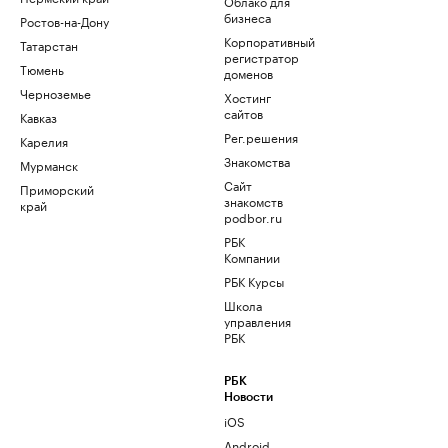
Облако для
бизнеса
Ростов-на-Дону
Корпоративный
Татарстан
регистратор
Тюмень
доменов
Черноземье
Хостинг
сайтов
Кавказ
Рег.решения
Карелия
Знакомства
Мурманск
Сайт
Приморский
знакомств
край
podbor.ru
РБК
Компании
РБК Курсы
Школа
управления
РБК
РБК
Новости
iOS
Android