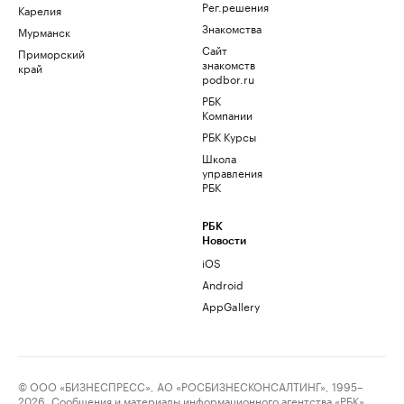
Рег.решения
Карелия
Знакомства
Мурманск
Сайт
Приморский
знакомств
край
podbor.ru
РБК
Компании
РБК Курсы
Школа
управления
РБК
РБК
Новости
iOS
Android
AppGallery
© ООО «БИЗНЕСПРЕСС», АО «РОСБИЗНЕСКОНСАЛТИНГ», 1995–
2026. Сообщения и материалы информационного агентства «РБК»