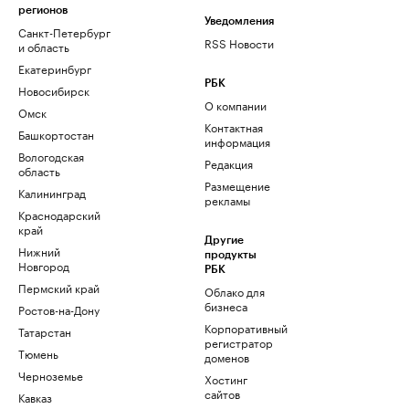
регионов
Уведомления
Санкт-Петербург
RSS Новости
и область
Екатеринбург
РБК
Новосибирск
О компании
Омск
Контактная
Башкортостан
информация
Вологодская
Редакция
область
Размещение
Калининград
рекламы
Краснодарский
край
Другие
Нижний
продукты
Новгород
РБК
Пермский край
Облако для
бизнеса
Ростов-на-Дону
Корпоративный
Татарстан
регистратор
Тюмень
доменов
Черноземье
Хостинг
сайтов
Кавказ