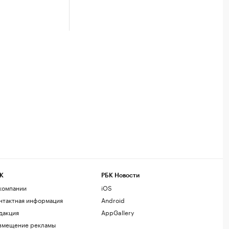
К
РБК Новости
компании
iOS
нтактная информация
Android
дакция
AppGallery
змещение рекламы