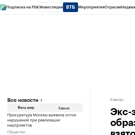
Подписка на РБК
Инвестиции
Мероприятия
Отрасли
Недви
РБК Life
Тренды
Визионеры
Национальные проекты
Город
Стиль
Кр
Конференции СПб
Спецпроекты
Проверка контрагентов
Политика
Кавказ
Все новости
Кавказ
Весь мир
Экс-
Прокуратура Москвы выявила сотни
нарушений при реализации
обра
нацпроектов
Общество
взят