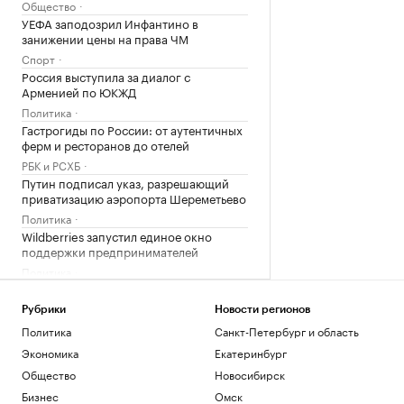
Общество
УЕФА заподозрил Инфантино в
занижении цены на права ЧМ
Спорт
Россия выступила за диалог с
Арменией по ЮКЖД
Политика
Гастрогиды по России: от аутентичных
ферм и ресторанов до отелей
РБК и РСХБ
Путин подписал указ, разрешающий
приватизацию аэропорта Шереметьево
Политика
Wildberries запустил единое окно
поддержки предпринимателей
Политика
В России возобновили обсуждение
запуска онлайн-продажи алкоголя
Рубрики
Новости регионов
Бизнес
Политика
Санкт-Петербург и область
Минфин заявил, что налог на
Экономика
Екатеринбург
сверхприбыль для металлургов не
обсуждается
Общество
Новосибирск
Бизнес
Бизнес
Омск