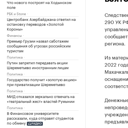
Что нового построят на Ходынском
поле
РБК и Stone
Следствен
Центробанк Азербайджана ответил на
290 УК РФ
остановку переводов «Золотой
управлени
Короны»
сообщает
Финансы
Премьер Грузии назвал саботажем
региона.
сообщения об угрозах российским
туристам
Из матери
Политика
Путин запретил передавать акции
2022 года
Шереметьево иностранным лицам
Махачкалы
Политика
оснащения
Государство получит «золотую акцию»
при приватизации Шереметьево
соответст
Политика
МИД отказался зеркально отвечать на
Денежные
«театральный жест» властей Румынии
непровед
Политика
В Финансовом университете
учреждени
рассказали, куда отправят студентов
предъявл
по обмену
РАДИО