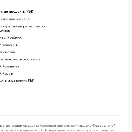
угие продукты РБК
лако для бизнеса
рпоративный регистратор
менов
стинг сайтов
г.решения
акомства
йт знакомств podbor.ru
К Компании
К Курсы
ола управления РБК
регистрации средства массовой информации выдано Федеральной
и сетевого издания «РБК» (свидетельство о регистрации средства