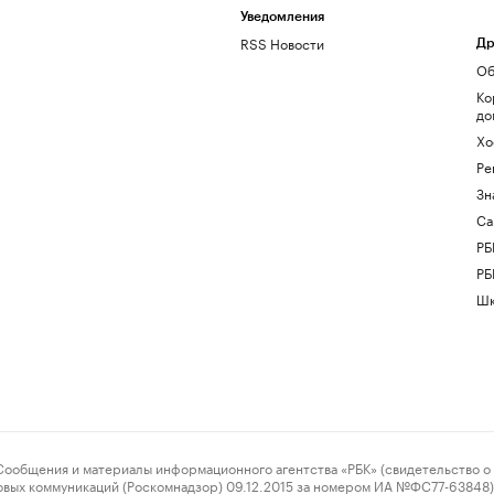
Уведомления
RSS Новости
Др
Об
Ко
до
Хо
Ре
Зн
Са
РБ
РБ
Шк
ения и материалы информационного агентства «РБК» (свидетельство о 
овых коммуникаций (Роскомнадзор) 09.12.2015 за номером ИА №ФС77-63848) 