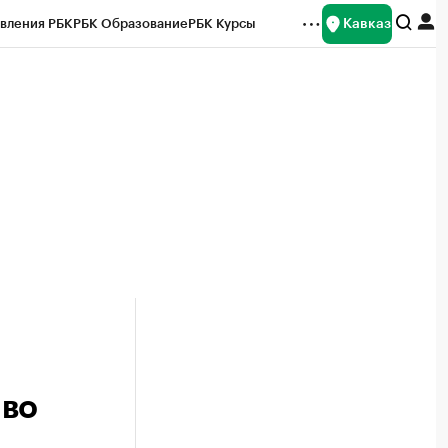
Кавказ
вления РБК
РБК Образование
РБК Курсы
рейтинги
Франшизы
Газета
Спецпроекты СПб
ты
 во