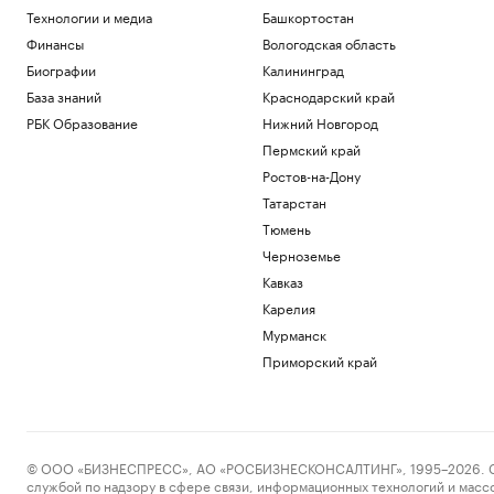
Минфин разработал законопроект об
Технологии и медиа
Башкортостан
акцизе на импортную сталь
Финансы
Вологодская область
Бизнес
Биографии
Калининград
Власти задумались о налоговых льготах
для пострадавших продавцов WB
База знаний
Краснодарский край
Экономика
РБК Образование
Нижний Новгород
Сети бургерных ответили на тесты
Пермский край
Роскачества удивлением и
несогласием
Ростов-на-Дону
Общество
Татарстан
Единая Лига ВТБ на следующий сезон
Тюмень
осталась без иностранных команд
Черноземье
Спорт
Кавказ
Как бывший посол Украины в США
стала фигурантом двух уголовных дел
Карелия
Политика
Мурманск
Приморский край
Загрузить еще
© ООО «БИЗНЕСПРЕСС», АО «РОСБИЗНЕСКОНСАЛТИНГ», 1995–2026. Сообщ
службой по надзору в сфере связи, информационных технологий и масс