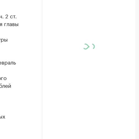
. 2 ст.
я главы
уры
евраль
ого
блей
ых