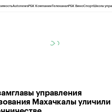
жимость
Autonews
РБК Компании
Телеканал
РБК Вино
Спорт
Школа упра
ипто
РБК Бизнес-среда
Дискуссионный клуб
Исследования
Кредитные 
Экономика
Бизнес
Технологии и медиа
Финансы
Рынок наличной валю
замглавы управления
зования Махачкалы уличили
очничестве