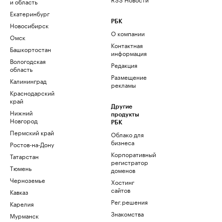
и область
Екатеринбург
РБК
Новосибирск
О компании
Омск
Контактная
Башкортостан
информация
Вологодская
Редакция
область
Размещение
Калининград
рекламы
Краснодарский
край
Другие
Нижний
продукты
Новгород
РБК
Пермский край
Облако для
бизнеса
Ростов-на-Дону
Корпоративный
Татарстан
регистратор
Тюмень
доменов
Черноземье
Хостинг
сайтов
Кавказ
Рег.решения
Карелия
Знакомства
Мурманск