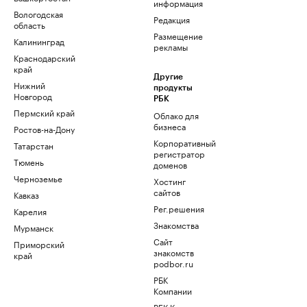
информация
Вологодская
Редакция
область
Размещение
Калининград
рекламы
Краснодарский
край
Другие
Нижний
продукты
Новгород
РБК
Пермский край
Облако для
бизнеса
Ростов-на-Дону
Корпоративный
Татарстан
регистратор
Тюмень
доменов
Черноземье
Хостинг
сайтов
Кавказ
Рег.решения
Карелия
Знакомства
Мурманск
Сайт
Приморский
знакомств
край
podbor.ru
РБК
Компании
РБК Курсы