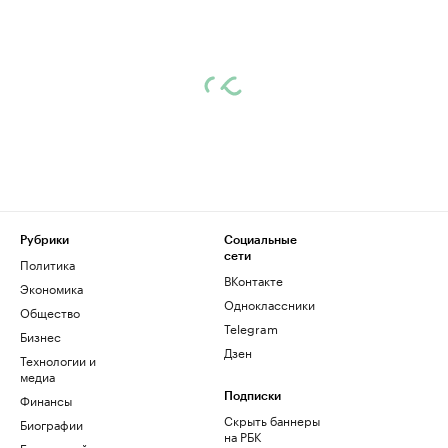
Рубрики
Социальные
сети
Политика
ВКонтакте
Экономика
Одноклассники
Общество
Telegram
Бизнес
Дзен
Технологии и
медиа
Финансы
Подписки
Скрыть баннеры
Биографии
на РБК
База знаний