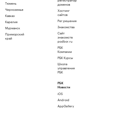
Тюмень
доменов
Черноземье
Хостинг
сайтов
Кавказ
Рег.решения
Карелия
Знакомства
Мурманск
Сайт
Приморский
знакомств
край
podbor.ru
РБК
Компании
РБК Курсы
Школа
управления
РБК
РБК
Новости
iOS
Android
AppGallery