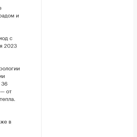
е
радом и
иод с
ня 2023
рологии
ии
 36
 — от
тепла.
же в