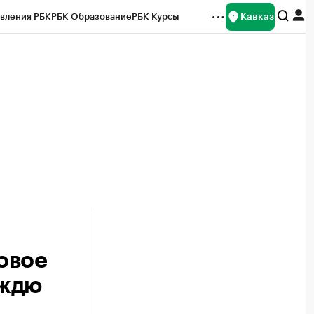
Кавказ
вления РБК
РБК Образование
РБК Курсы
рейтинги
Франшизы
Газета
Спецпроекты СПб
ты
овое
ождю