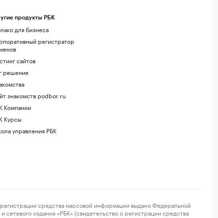
угие продукты РБК
лако для бизнеса
рпоративный регистратор
менов
стинг сайтов
г.решения
акомства
йт знакомств podbor.ru
К Компании
К Курсы
ола управления РБК
регистрации средства массовой информации выдано Федеральной
и сетевого издания «РБК» (свидетельство о регистрации средства