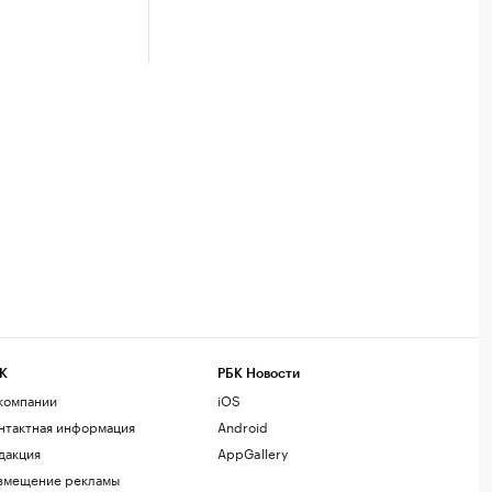
К
РБК Новости
компании
iOS
нтактная информация
Android
дакция
AppGallery
змещение рекламы