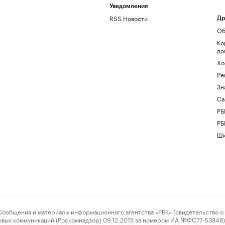
Уведомления
RSS Новости
Др
Об
Ко
до
Хо
Ре
Зн
Са
РБ
РБ
Шк
ения и материалы информационного агентства «РБК» (свидетельство о 
овых коммуникаций (Роскомнадзор) 09.12.2015 за номером ИА №ФС77-63848) 