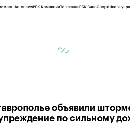
жимость
Autonews
РБК Компании
Телеканал
РБК Вино
Спорт
Школа упра
ипто
РБК Бизнес-среда
Дискуссионный клуб
Исследования
Кредитные 
Экономика
Бизнес
Технологии и медиа
Финансы
Рынок наличной валю
таврополье объявили шторм
упреждение по сильному д