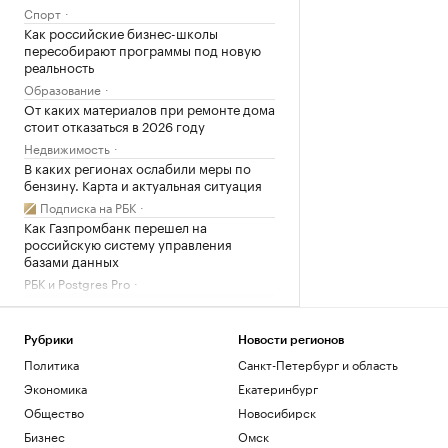
Спорт
Как российские бизнес-школы
пересобирают программы под новую
реальность
Образование
От каких материалов при ремонте дома
стоит отказаться в 2026 году
Недвижимость
В каких регионах ослабили меры по
бензину. Карта и актуальная ситуация
Подписка на РБК
Как Газпромбанк перешел на
российскую систему управления
базами данных
РБК и Postgres Pro
Загрузить еще
Рубрики
Новости регионов
Политика
Санкт-Петербург и область
Экономика
Екатеринбург
Общество
Новосибирск
Бизнес
Омск