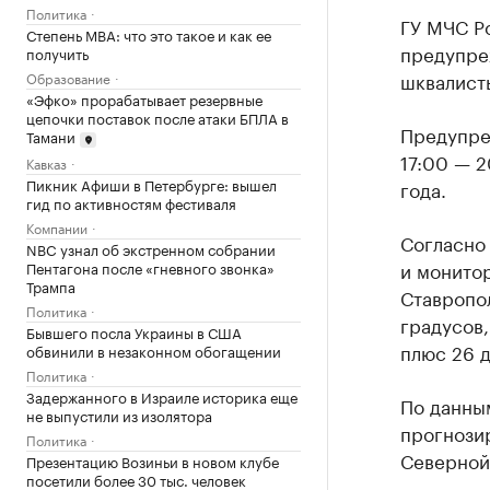
Политика
ГУ МЧС Р
Степень MBA: что это такое и как ее
предупреж
получить
шквалисты
Образование
«Эфко» прорабатывает резервные
цепочки поставок после атаки БПЛА в
Предупре
Тамани
17:00 — 2
Кавказ
Пикник Афиши в Петербурге: вышел
года.
гид по активностям фестиваля
Компании
Согласно
NBC узнал об экстренном собрании
и монито
Пентагона после «гневного звонка»
Трампа
Ставропол
Политика
градусов,
Бывшего посла Украины в США
плюс 26 д
обвинили в незаконном обогащении
Политика
Задержанного в Израиле историка еще
По данны
не выпустили из изолятора
прогнозир
Политика
Северной
Презентацию Возиньи в новом клубе
посетили более 30 тыс. человек