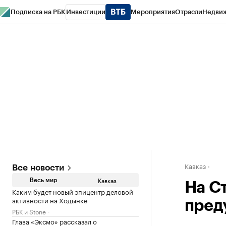
Подписка на РБК
Инвестиции
Мероприятия
Отрасли
Недви
РБК Life
Тренды
Визионеры
Национальные проекты
Город
Стиль
Кр
Конференции СПб
Спецпроекты
Проверка контрагентов
Политика
Кавказ
Все новости
Кавказ
Весь мир
На С
Каким будет новый эпицентр деловой
активности на Ходынке
пред
РБК и Stone
Глава «Эксмо» рассказал о