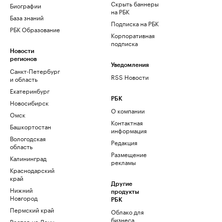
Скрыть баннеры
Биографии
на РБК
База знаний
Подписка на РБК
РБК Образование
Корпоративная
подписка
Новости
регионов
Уведомления
Санкт-Петербург
RSS Новости
и область
Екатеринбург
РБК
Новосибирск
О компании
Омск
Контактная
Башкортостан
информация
Вологодская
Редакция
область
Размещение
Калининград
рекламы
Краснодарский
край
Другие
Нижний
продукты
Новгород
РБК
Пермский край
Облако для
бизнеса
Ростов-на-Дону