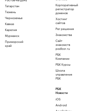
Корпоративный
Татарстан
регистратор
Тюмень
доменов
Черноземье
Хостинг
сайтов
Кавказ
Рег.решения
Карелия
Знакомства
Мурманск
Сайт
Приморский
знакомств
край
podbor.ru
РБК
Компании
РБК Курсы
Школа
управления
РБК
РБК
Новости
iOS
Android
AppGallery