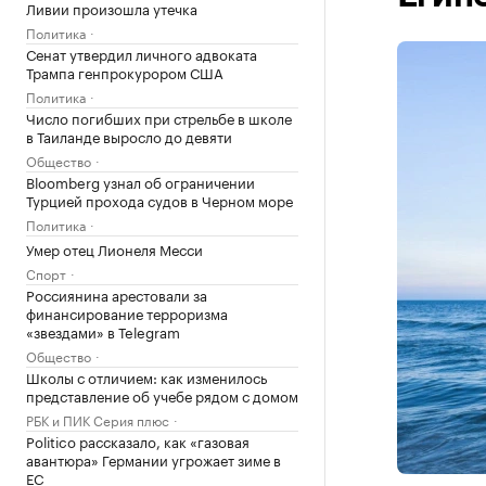
Ливии произошла утечка
Политика
Сенат утвердил личного адвоката
Трампа генпрокурором США
Политика
Число погибших при стрельбе в школе
в Таиланде выросло до девяти
Общество
Bloomberg узнал об ограничении
Турцией прохода судов в Черном море
Политика
Умер отец Лионеля Месси
Спорт
Россиянина арестовали за
финансирование терроризма
«звездами» в Telegram
Общество
Школы с отличием: как изменилось
представление об учебе рядом с домом
РБК и ПИК Серия плюс
Politico рассказало, как «газовая
авантюра» Германии угрожает зиме в
ЕС