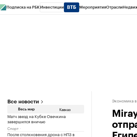
Подписка на РБК
Инвестиции
Мероприятия
Отрасли
Недви
РБК Life
Тренды
Визионеры
Национальные проекты
Город
Стиль
Кр
Конференции СПб
Спецпроекты
Проверка контрагентов
Политика
Экономика в
Все новости
Кавказ
Весь мир
Mira
Матч звезд на Кубке Овечкина
завершился вничью
отпр
Спорт
После столкновения дрона с НПЗ в
Егип