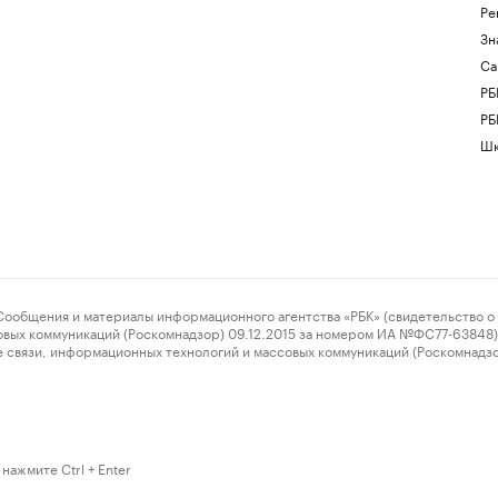
Ре
Зн
Са
РБ
РБ
Шк
ения и материалы информационного агентства «РБК» (свидетельство о 
овых коммуникаций (Роскомнадзор) 09.12.2015 за номером ИА №ФС77-63848) 
 связи, информационных технологий и массовых коммуникаций (Роскомнадз
нажмите Ctrl + Enter