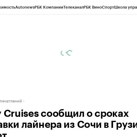
жимость
Autonews
РБК Компании
Телеканал
РБК Вино
Спорт
Школа упра
ипто
РБК Бизнес-среда
Дискуссионный клуб
Исследования
Кредитные 
Экономика
Бизнес
Технологии и медиа
Финансы
Рынок наличной валю
печатлений
y Cruises сообщил о сроках
авки лайнера из Сочи в Груз
ет