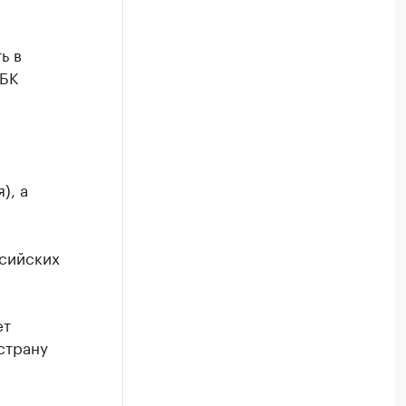
ь в
РБК
), а
ссийских
ет
страну