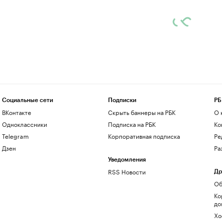
Социальные сети
Подписки
РБ
ВКонтакте
Скрыть баннеры на РБК
О 
Одноклассники
Подписка на РБК
Ко
Telegram
Корпоративная подписка
Ре
Дзен
Ра
Уведомления
RSS Новости
Др
Об
Ко
до
Хо