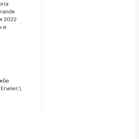
ria
Grande
я 2022
н и
ужбе
Египет.\