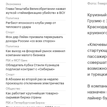
Фото: freep
Экономика
Глава Генштаба Великобритании назвал
жуткой «геймификацию убийств» в ВСУ
Круизный 
Политика
Грузию с 
Регбист японского клуба умер от
Краснода
теплового удара
круизного
Спорт
Фон дер Ляйен призвала перекрывать
доходы России «со всех сторон»
«Ключевые
Политика
стартующи
Как выход на фондовый рынок изменил
компании малого бизнеса
пассажиры
РБК и МСП Банк
совершат 
Обладатель Кубка Стэнли Кузнецов
возможнос
подписал контракт с «Сибирью»
и турецки
Спорт
В Абхазии во второй раз за неделю
произошло отключение электричества
В компани
Общество
назначен 
Как работает крупнейшая товарно-
лайнер бу
сырьевая биржа страны
РБК и Петербургская Биржа
Двух девочек после атаки БПЛА под