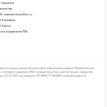
г.решения
акомства
йт знакомств podbor.ru
К Компании
К Курсы
ола управления РБК
регистрации средства массовой информации выдано Федеральной
и сетевого издания «РБК» (свидетельство о регистрации средства
ор) 03.12.2021 за номером ЭЛ №ФС77-82385) сопровождаются