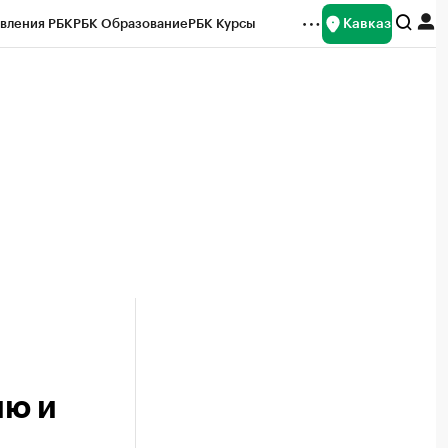
Кавказ
вления РБК
РБК Образование
РБК Курсы
рейтинги
Франшизы
Газета
Спецпроекты СПб
ты
ию и