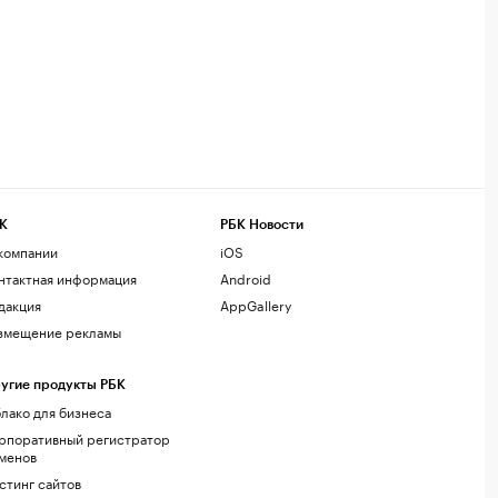
К
РБК Новости
компании
iOS
нтактная информация
Android
дакция
AppGallery
змещение рекламы
угие продукты РБК
лако для бизнеса
рпоративный регистратор
менов
стинг сайтов