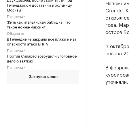
Напомним,
Геленджиком доставили в больницу
Grande. К
Москвы
Политика
открыл с
Жить как итальянская бабушка: что
года. Мар
такое нонна-максинг
остров Б
Общество
В Геленджике закрыли все пляжи из-за
опасности атаки БПЛА
В октябре
Политика
сезона-20
Против Сийярто возбудили уголовное
дело о взятках
В феврале
Политика
курсиров
Загрузить еще
уточняли,