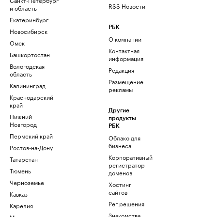
RSS Новости
и область
Екатеринбург
РБК
Новосибирск
О компании
Омск
Контактная
Башкортостан
информация
Вологодская
Редакция
область
Размещение
Калининград
рекламы
Краснодарский
край
Другие
Нижний
продукты
Новгород
РБК
Пермский край
Облако для
бизнеса
Ростов-на-Дону
Корпоративный
Татарстан
регистратор
Тюмень
доменов
Черноземье
Хостинг
сайтов
Кавказ
Рег.решения
Карелия
Знакомства
Мурманск