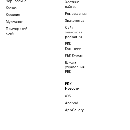
Черноземье
Хостинг
сайтов
Кавказ
Рег.решения
Карелия
Знакомства
Мурманск
Сайт
Приморский
знакомств
край
podbor.ru
РБК
Компании
РБК Курсы
Школа
управления
РБК
РБК
Новости
iOS
Android
AppGallery