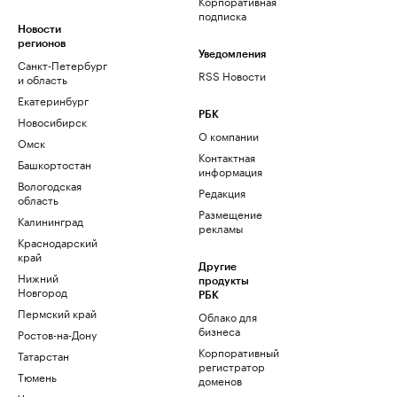
Корпоративная
подписка
Новости
регионов
Уведомления
Санкт-Петербург
RSS Новости
и область
Екатеринбург
РБК
Новосибирск
О компании
Омск
Контактная
Башкортостан
информация
Вологодская
Редакция
область
Размещение
Калининград
рекламы
Краснодарский
край
Другие
Нижний
продукты
Новгород
РБК
Пермский край
Облако для
бизнеса
Ростов-на-Дону
Корпоративный
Татарстан
регистратор
Тюмень
доменов