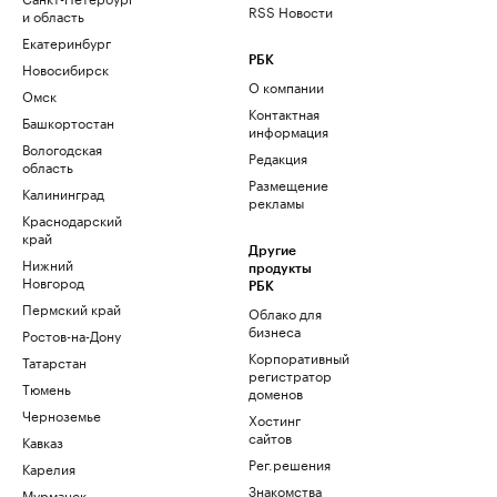
RSS Новости
и область
Екатеринбург
РБК
Новосибирск
О компании
Омск
Контактная
Башкортостан
информация
Вологодская
Редакция
область
Размещение
Калининград
рекламы
Краснодарский
край
Другие
Нижний
продукты
Новгород
РБК
Пермский край
Облако для
бизнеса
Ростов-на-Дону
Корпоративный
Татарстан
регистратор
Тюмень
доменов
Черноземье
Хостинг
сайтов
Кавказ
Рег.решения
Карелия
Знакомства
Мурманск