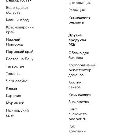
информация
Вологодская
Редакция
область
Размещение
Калининград
рекламы
Краснодарский
край
Другие
Нижний
продукты
Новгород
РБК
Пермский край
Облако для
бизнеса
Ростов-на-Дону
Корпоративный
Татарстан
регистратор
Тюмень
доменов
Черноземье
Хостинг
сайтов
Кавказ
Рег.решения
Карелия
Знакомства
Мурманск
Сайт
Приморский
знакомств
край
podbor.ru
РБК
Компании