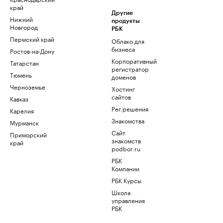
край
Другие
Нижний
продукты
Новгород
РБК
Пермский край
Облако для
бизнеса
Ростов-на-Дону
Корпоративный
Татарстан
регистратор
Тюмень
доменов
Черноземье
Хостинг
сайтов
Кавказ
Рег.решения
Карелия
Знакомства
Мурманск
Сайт
Приморский
знакомств
край
podbor.ru
РБК
Компании
РБК Курсы
Школа
управления
РБК