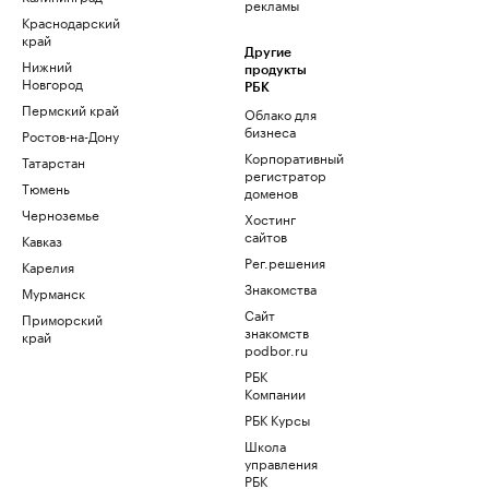
рекламы
Краснодарский
край
Другие
Нижний
продукты
Новгород
РБК
Пермский край
Облако для
бизнеса
Ростов-на-Дону
Корпоративный
Татарстан
регистратор
Тюмень
доменов
Черноземье
Хостинг
сайтов
Кавказ
Рег.решения
Карелия
Знакомства
Мурманск
Сайт
Приморский
знакомств
край
podbor.ru
РБК
Компании
РБК Курсы
Школа
управления
РБК