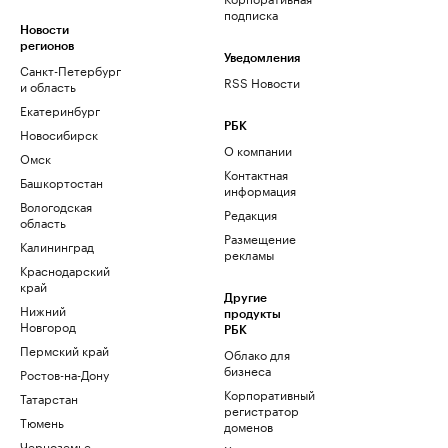
подписка
Новости
регионов
Уведомления
Санкт-Петербург
RSS Новости
и область
Екатеринбург
РБК
Новосибирск
О компании
Омск
Контактная
Башкортостан
информация
Вологодская
Редакция
область
Размещение
Калининград
рекламы
Краснодарский
край
Другие
Нижний
продукты
Новгород
РБК
Пермский край
Облако для
бизнеса
Ростов-на-Дону
Корпоративный
Татарстан
регистратор
Тюмень
доменов
Черноземье