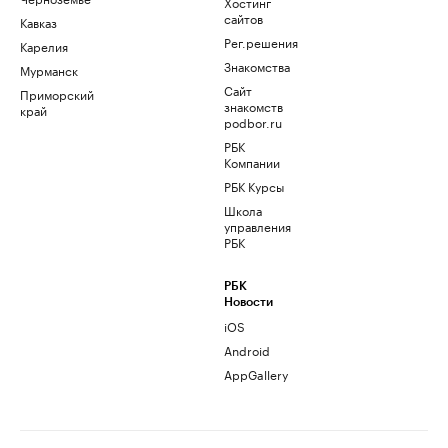
Хостинг
сайтов
Кавказ
Рег.решения
Карелия
Знакомства
Мурманск
Сайт
Приморский
знакомств
край
podbor.ru
РБК
Компании
РБК Курсы
Школа
управления
РБК
РБК
Новости
iOS
Android
AppGallery