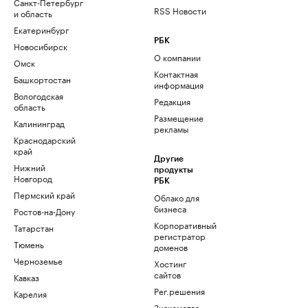
Санкт-Петербург
RSS Новости
и область
Екатеринбург
РБК
Новосибирск
О компании
Омск
Контактная
Башкортостан
информация
Вологодская
Редакция
область
Размещение
Калининград
рекламы
Краснодарский
край
Другие
Нижний
продукты
Новгород
РБК
Пермский край
Облако для
бизнеса
Ростов-на-Дону
Корпоративный
Татарстан
регистратор
Тюмень
доменов
Черноземье
Хостинг
сайтов
Кавказ
Рег.решения
Карелия
Знакомства