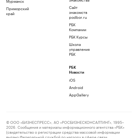
Мурманск
Сайт
Приморский
знакомств
край
podbor.ru
РБК
Компании
РБК Курсы
Школа
управления
РБК
РБК
Новости
iOS
Android
AppGallery
© ООО «БИЗНЕСПРЕСС», АО «РОСБИЗНЕСКОНСАЛТИНГ», 1995–
2026. Сообщения и материалы информационного агентства «РБК»
(свидетельство о регистрации средства массовой информации
выдано Федеральной службой по надзору в сфере связи,