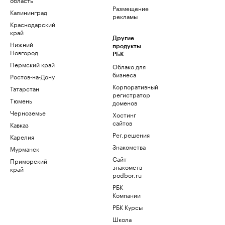
Размещение
Калининград
рекламы
Краснодарский
край
Другие
Нижний
продукты
Новгород
РБК
Пермский край
Облако для
бизнеса
Ростов-на-Дону
Корпоративный
Татарстан
регистратор
Тюмень
доменов
Черноземье
Хостинг
сайтов
Кавказ
Рег.решения
Карелия
Знакомства
Мурманск
Сайт
Приморский
знакомств
край
podbor.ru
РБК
Компании
РБК Курсы
Школа