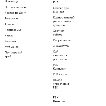
Новгород
РБК
Пермский край
Облако для
бизнеса
Ростов-на-Дону
Корпоративный
Татарстан
регистратор
Тюмень
доменов
Черноземье
Хостинг
сайтов
Кавказ
Рег.решения
Карелия
Знакомства
Мурманск
Сайт
Приморский
знакомств
край
podbor.ru
РБК
Компании
РБК Курсы
Школа
управления
РБК
РБК
Новости