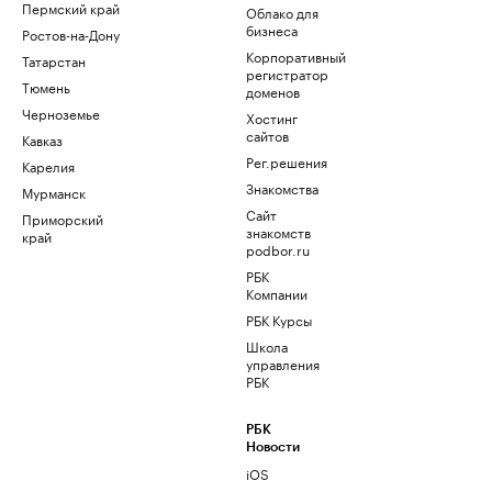
Пермский край
Облако для
бизнеса
Ростов-на-Дону
Корпоративный
Татарстан
регистратор
Тюмень
доменов
Черноземье
Хостинг
сайтов
Кавказ
Рег.решения
Карелия
Знакомства
Мурманск
Сайт
Приморский
знакомств
край
podbor.ru
РБК
Компании
РБК Курсы
Школа
управления
РБК
РБК
Новости
iOS