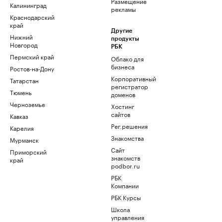
Размещение
Калининград
рекламы
Краснодарский
край
Другие
Нижний
продукты
Новгород
РБК
Пермский край
Облако для
бизнеса
Ростов-на-Дону
Корпоративный
Татарстан
регистратор
Тюмень
доменов
Черноземье
Хостинг
сайтов
Кавказ
Рег.решения
Карелия
Знакомства
Мурманск
Сайт
Приморский
знакомств
край
podbor.ru
РБК
Компании
РБК Курсы
Школа
управления