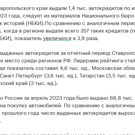
вропольского края выдали 1,4 тыс. автокредитов по 
23 года, следует из материалов Национального бюро
х историй (НБКИ).По сравнению с аналогичным пери
, когда в регионе выдали всего 357 таких кредитов (
БКИ), показатель
увеличился
в 3,9 раза.
выданных автокредитов за отчетный период Ставроп
-е место среди регионов РФ. Лидерами рейтинга ста
де показатель составил 4,6 тыс. ед., Московская обла
 Санкт-Петербург (3,6 тыс. ед.), Татарстан (3,5 тыс. ед
ский край (3 тыс. ед.).
о России за апрель 2023 года было выдано 68,8 тыс.
 на покупку автомобилей. По сравнению с аналогичн
 прошлого года число выданных автокредитов вырос
.
втокредитов растет второй месяц подряд, а их колич