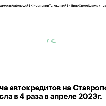
жимость
Autonews
РБК Компании
Телеканал
РБК Вино
Спорт
Школа упра
ипто
РБК Бизнес-среда
Дискуссионный клуб
Исследования
Кредитные 
Экономика
Бизнес
Технологии и медиа
Финансы
Рынок наличной валю
ча автокредитов на Ставроп
ла в 4 раза в апреле 2023г.