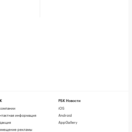
К
РБК Новости
компании
iOS
нтактная информация
Android
дакция
AppGallery
змещение рекламы