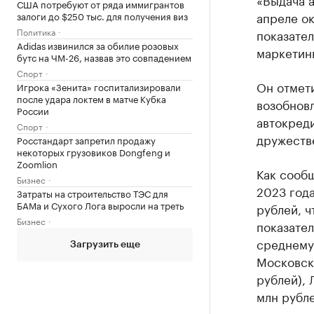
США потребуют от ряда иммигрантов
апреле ок
залоги до $250 тыс. для получения виз
Политика
показате
Adidas извинился за обилие розовых
маркетин
бутс на ЧМ-26, назвав это совпадением
Спорт
Он отмети
Игрока «Зенита» госпитализировали
после удара локтем в матче Кубка
возобнов
России
автокреди
Спорт
дружеств
Росстандарт запретил продажу
некоторых грузовиков Dongfeng и
Zoomlion
Как сообщ
Бизнес
2023 год
Затраты на строительство ТЭС для
БАМа и Сухого Лога выросли на треть
рублей, ч
Бизнес
показател
среднему 
Загрузить еще
Московска
рублей), 
млн рубле