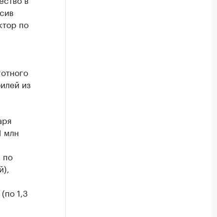
ысив
ктор по
готного
илей из
аря
1 млн
 по
й),
(по 1,3