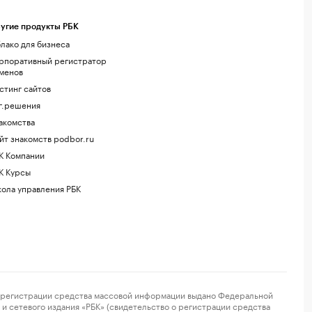
угие продукты РБК
лако для бизнеса
рпоративный регистратор
менов
стинг сайтов
г.решения
акомства
йт знакомств podbor.ru
К Компании
К Курсы
ола управления РБК
регистрации средства массовой информации выдано Федеральной
и сетевого издания «РБК» (свидетельство о регистрации средства