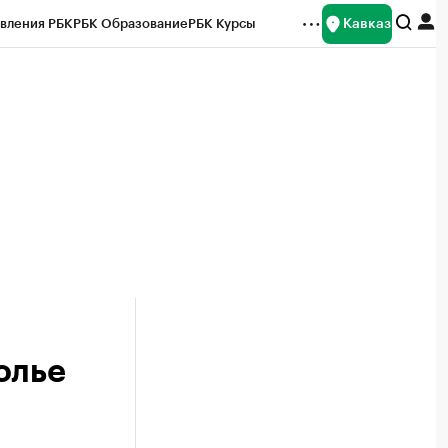
Кавказ
вления РБК
РБК Образование
РБК Курсы
рейтинги
Франшизы
Газета
Спецпроекты СПб
ты
олье