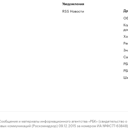
Уведомления
RSS Новости
Др
Об
Ко
до
Хо
Ре
Зн
Са
РБ
РБ
Шк
ения и материалы информационного агентства «РБК» (свидетельство о 
овых коммуникаций (Роскомнадзор) 09.12.2015 за номером ИА №ФС77-63848) 