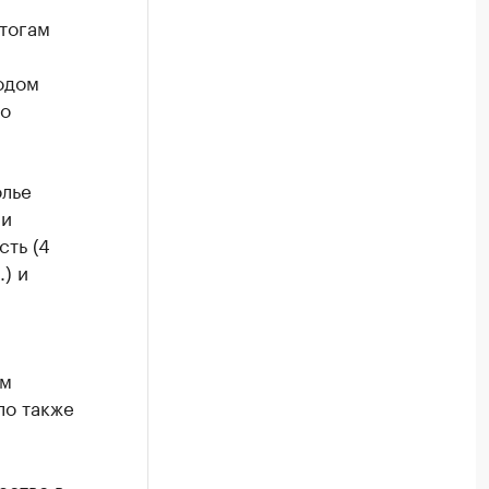
итогам
одом
по
олье
ли
сть (4
.) и
ым
ло также
ество в