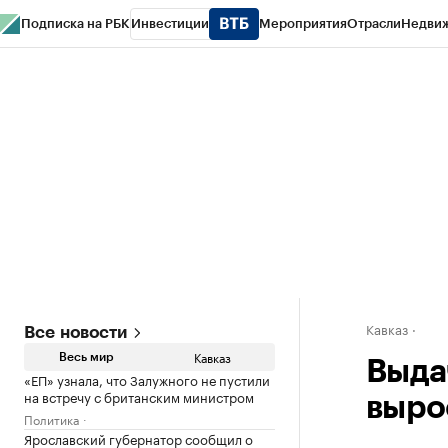
Подписка на РБК
Инвестиции
Мероприятия
Отрасли
Недви
РБК Life
Тренды
Визионеры
Национальные проекты
Город
Стиль
Кр
Конференции СПб
Спецпроекты
Проверка контрагентов
Политика
Кавказ
Все новости
Кавказ
Весь мир
Выда
«ЕП» узнала, что Залужного не пустили
на встречу с британским министром
вырос
Политика
Ярославский губернатор сообщил о