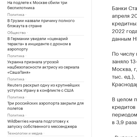
На подлете к Москве сбили три
Банки Ста
беспилотника
Политика
апреля 20
В Грузии назвали причину полного
кредитны
блэкаута в стране
2022 года
Общество
данным Н
В Германии увидели «сценарий
теракта» в инциденте с дроном в
аэропорту
По числу 
Политика
заняло 13
Украина признала угрозой
нацбезопасности актрису из сериала
Москва, г
«СашаТаня»
тыс. ед.),
Политика
Краснодар
Reuters раскрыл одну из крупнейших
уступок Ирану в конфликте с США
Политика
В целом п
Три российских аэропорта закрыли для
кредитов
полетов
периодом
Политика
Wildberries начала подготовку к
в 3,9 раза
запуску собственного мессенджера
Технологии и медиа
«Выдача а