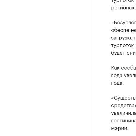
регионах.
«Безуслов
обеспечен
загрузка 
турпоток 
будет сни
Как
сообщ
года уве
года.
«Существ
средства
увеличила
гостиница
мэрии.