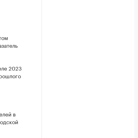
том
азатель
еле 2023
прошлого
елей в
родской