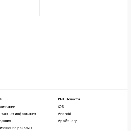
К
РБК Новости
компании
iOS
нтактная информация
Android
дакция
AppGallery
змещение рекламы