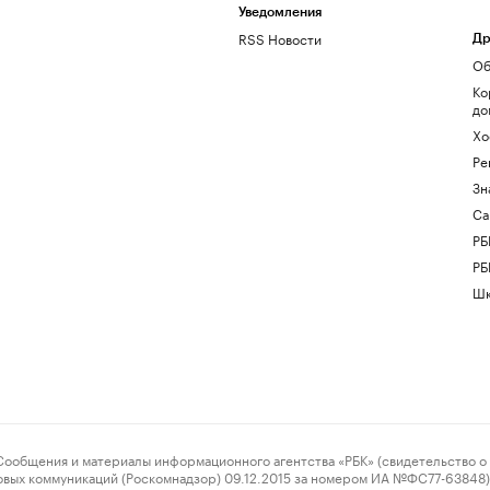
Уведомления
RSS Новости
Др
Об
Ко
до
Хо
Ре
Зн
Са
РБ
РБ
Шк
ения и материалы информационного агентства «РБК» (свидетельство о 
овых коммуникаций (Роскомнадзор) 09.12.2015 за номером ИА №ФС77-63848) 