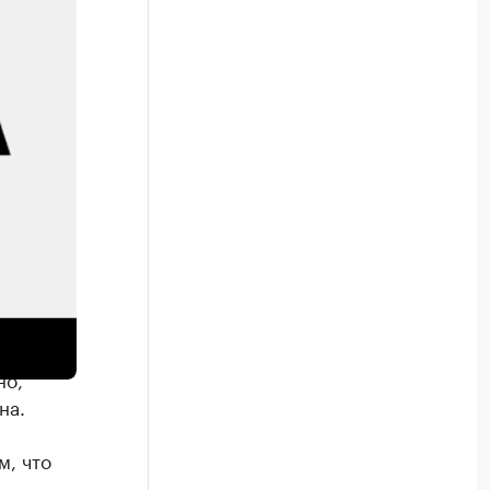
личится
22 года.
но,
на.
м, что