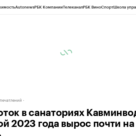
жимость
Autonews
РБК Компании
Телеканал
РБК Вино
Спорт
Школа упра
ипто
РБК Бизнес-среда
Дискуссионный клуб
Исследования
Кредитные 
Экономика
Бизнес
Технологии и медиа
Финансы
Рынок наличной валю
печатлений
оток в санаториях Кавминво
ой 2023 года вырос почти на
ь