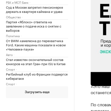
РБК и МСП Банк
Суд в Москве запретил пенсионерке
держать в квартире каймана и удава
Общество
Партия «Яблоко» ответила на
заявление о подаче иска о снятии с
выборов
Политика
От BWM-хамелеона до перехватчика
Ford. Какие машины показали в новом
«Человеке-пауке»
Авто
Стал известен окончательный состав
юниоров на этап Гран-при ISU в Китае
Трубников
Спорт
здравниц
Регбийный клуб из Франции подвергся
кибератаке
в среднем
Спорт
«Это наш
останется
Загрузить еще
По словам
турпоток 