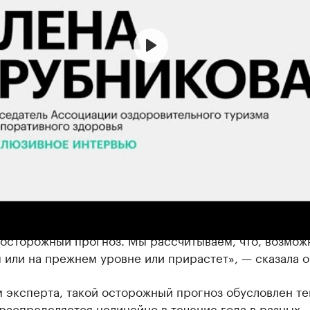
а также рассказала, что туристический поток в
ы южнороссийских регионов по итогам 2023 года уве
 на 5-7% по сравнению с итоговыми показателями 20
 осторожный прогноз. Мы рассчитываем, что, возмож
 или на прежнем уровне или прирастет», — сказала о
 эксперта, такой осторожный прогноз обусловлен те
распределяется нелинейно в течение года в разных