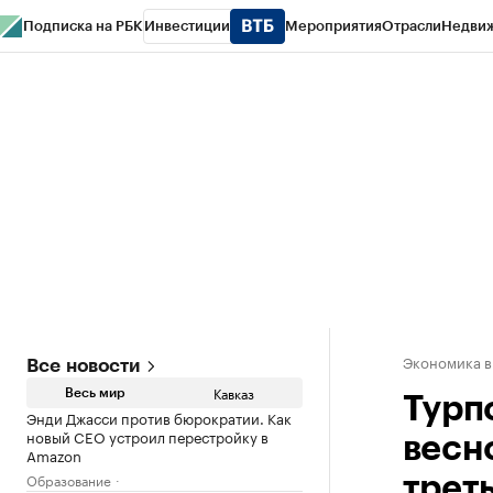
Подписка на РБК
Инвестиции
Мероприятия
Отрасли
Недви
РБК Life
Тренды
Визионеры
Национальные проекты
Город
Стиль
Кр
Конференции СПб
Спецпроекты
Проверка контрагентов
Политика
Экономика в
Все новости
Кавказ
Весь мир
Турп
Энди Джасси против бюрократии. Как
новый CEO устроил перестройку в
весн
Amazon
Образование
трет