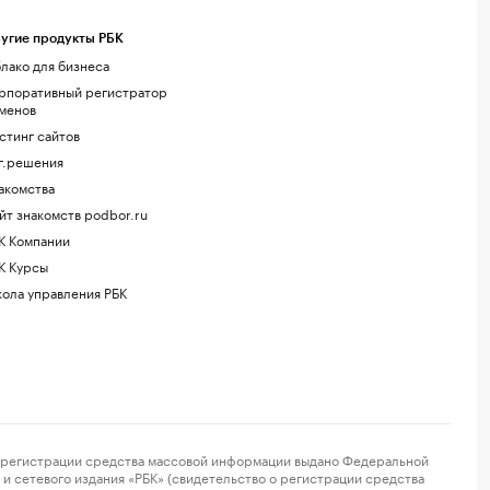
угие продукты РБК
лако для бизнеса
рпоративный регистратор
менов
стинг сайтов
г.решения
акомства
йт знакомств podbor.ru
К Компании
К Курсы
ола управления РБК
регистрации средства массовой информации выдано Федеральной
и сетевого издания «РБК» (свидетельство о регистрации средства