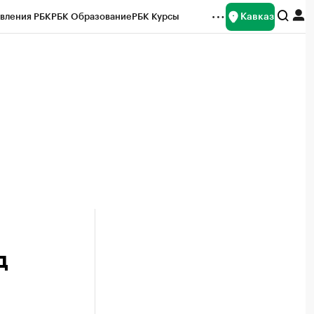
Кавказ
вления РБК
РБК Образование
РБК Курсы
рейтинги
Франшизы
Газета
Спецпроекты СПб
ты
д