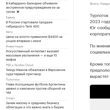
В Кабардино-Балкарии объявили
Фото: freepi
экстренное предупреждение из-за
грозы
Турпоток 
Кавказ
2023 года
В России стартовали продажи
гибридного Tank 400
Юг сообщ
Авто
корпорати
Цены на золото превысили $4400 за
унцию впервые с июня
По мнению
Инвестиции
социальны
Искусственный интеллект вызовет
массовые увольнения — и еще 10
мифов
Кроме тог
РБК и Yandex Cloud
предполож
Тимур Иванов обжаловал в Верховном
суде первый приговор
вырастет 
Политика
Глава Ассоциации футбола Аргентины
заявил о кампании против сборной на
ЧМ
Спорт
Зачем малому и среднему бизнесу
облигации и что важно знать о бирже