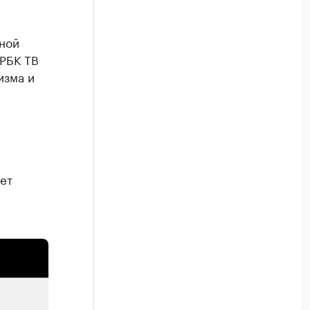
сной
 РБК ТВ
изма и
яет