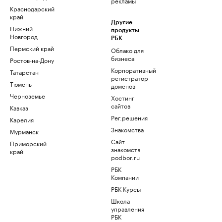
рекламы
Краснодарский
край
Другие
Нижний
продукты
Новгород
РБК
Пермский край
Облако для
бизнеса
Ростов-на-Дону
Корпоративный
Татарстан
регистратор
Тюмень
доменов
Черноземье
Хостинг
сайтов
Кавказ
Рег.решения
Карелия
Знакомства
Мурманск
Сайт
Приморский
знакомств
край
podbor.ru
РБК
Компании
РБК Курсы
Школа
управления
РБК