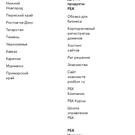
Нижний
продукты
Новгород
РБК
Пермский край
Облако для
бизнеса
Ростов-на-Дону
Корпоративный
Татарстан
регистратор
Тюмень
доменов
Черноземье
Хостинг
сайтов
Кавказ
Рег.решения
Карелия
Знакомства
Мурманск
Сайт
Приморский
знакомств
край
podbor.ru
РБК
Компании
РБК Курсы
Школа
управления
РБК
РБК