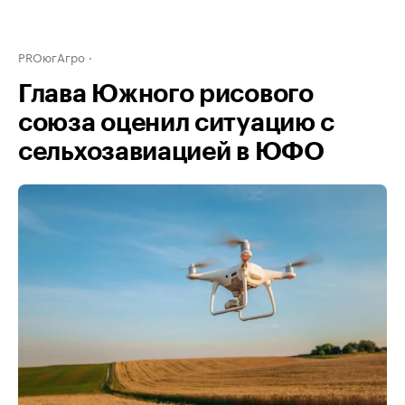
PROюгАгро
Глава Южного рисового
союза оценил ситуацию с
сельхозавиацией в ЮФО