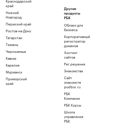
Краснодарский
край
Другие
Нижний
продукты
Новгород
РБК
Пермский край
Облако для
бизнеса
Ростов-на-Дону
Корпоративный
Татарстан
регистратор
Тюмень
доменов
Черноземье
Хостинг
сайтов
Кавказ
Рег.решения
Карелия
Знакомства
Мурманск
Сайт
Приморский
знакомств
край
podbor.ru
РБК
Компании
РБК Курсы
Школа
управления
РБК