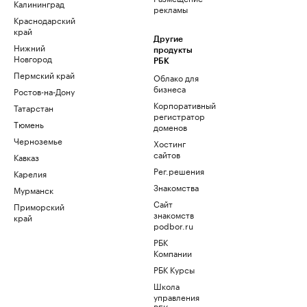
Калининград
рекламы
Краснодарский
край
Другие
Нижний
продукты
Новгород
РБК
Пермский край
Облако для
бизнеса
Ростов-на-Дону
Корпоративный
Татарстан
регистратор
Тюмень
доменов
Черноземье
Хостинг
сайтов
Кавказ
Рег.решения
Карелия
Знакомства
Мурманск
Сайт
Приморский
знакомств
край
podbor.ru
РБК
Компании
РБК Курсы
Школа
управления