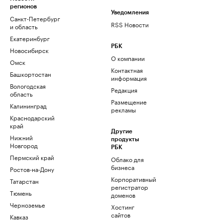
регионов
Уведомления
Санкт-Петербург
RSS Новости
и область
Екатеринбург
РБК
Новосибирск
О компании
Омск
Контактная
Башкортостан
информация
Вологодская
Редакция
область
Размещение
Калининград
рекламы
Краснодарский
край
Другие
Нижний
продукты
Новгород
РБК
Пермский край
Облако для
бизнеса
Ростов-на-Дону
Корпоративный
Татарстан
регистратор
Тюмень
доменов
Черноземье
Хостинг
сайтов
Кавказ