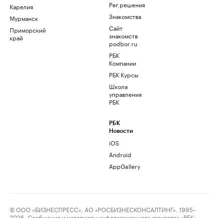
Рег.решения
Карелия
Знакомства
Мурманск
Сайт
Приморский
знакомств
край
podbor.ru
РБК
Компании
РБК Курсы
Школа
управления
РБК
РБК
Новости
iOS
Android
AppGallery
© ООО «БИЗНЕСПРЕСС», АО «РОСБИЗНЕСКОНСАЛТИНГ», 1995–
2026. Сообщения и материалы информационного агентства «РБК»