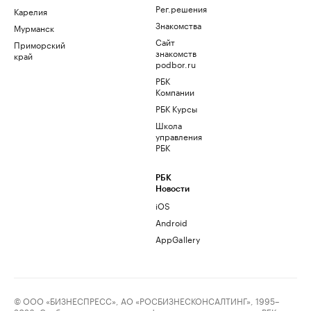
Рег.решения
Карелия
Знакомства
Мурманск
Сайт
Приморский
знакомств
край
podbor.ru
РБК
Компании
РБК Курсы
Школа
управления
РБК
РБК
Новости
iOS
Android
AppGallery
© ООО «БИЗНЕСПРЕСС», АО «РОСБИЗНЕСКОНСАЛТИНГ», 1995–