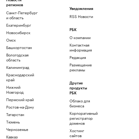
Новости
регионов
Уведомления
Санкт-Петербург
RSS Новости
и область
Екатеринбург
РБК
Новосибирск
О компании
Омск
Контактная
Башкортостан
информация
Вологодская
Редакция
область
Размещение
Калининград
рекламы
Краснодарский
край
Другие
Нижний
продукты
Новгород
РБК
Пермский край
Облако для
бизнеса
Ростов-на-Дону
Корпоративный
Татарстан
регистратор
Тюмень
доменов
Черноземье
Хостинг
сайтов
Кавказ