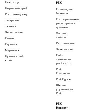
Новгород
РБК
Пермский край
Облако для
бизнеса
Ростов-на-Дону
Корпоративный
Татарстан
регистратор
Тюмень
доменов
Черноземье
Хостинг
сайтов
Кавказ
Рег.решения
Карелия
Знакомства
Мурманск
Сайт
Приморский
знакомств
край
podbor.ru
РБК
Компании
РБК Курсы
Школа
управления
РБК
РБК
Новости