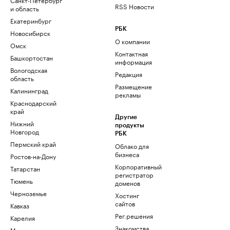
RSS Новости
и область
Екатеринбург
РБК
Новосибирск
О компании
Омск
Контактная
Башкортостан
информация
Вологодская
Редакция
область
Размещение
Калининград
рекламы
Краснодарский
край
Другие
Нижний
продукты
Новгород
РБК
Пермский край
Облако для
бизнеса
Ростов-на-Дону
Корпоративный
Татарстан
регистратор
Тюмень
доменов
Черноземье
Хостинг
сайтов
Кавказ
Рег.решения
Карелия
Знакомства
Мурманск