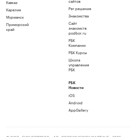
сайтов
Кавказ
Рег.решения
Карелия
Знакомства
Мурманск
Сайт
Приморский
знакомств
край
podbor.ru
РБК
Компании
РБК Курсы
Школа
управления
РБК
РБК
Новости
iOS
Android
AppGallery
© ООО «БИЗНЕСПРЕСС», АО «РОСБИЗНЕСКОНСАЛТИНГ», 1995–