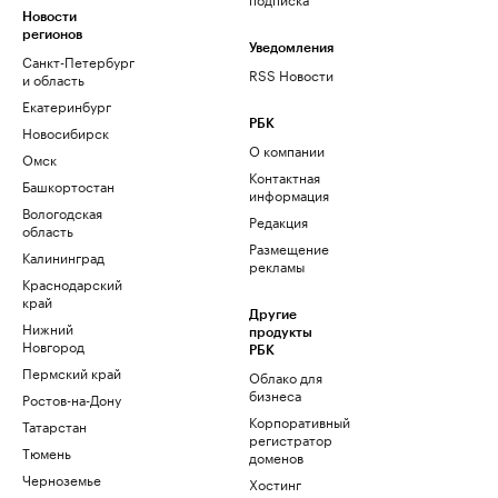
Новости
регионов
Уведомления
Санкт-Петербург
RSS Новости
и область
Екатеринбург
РБК
Новосибирск
О компании
Омск
Контактная
Башкортостан
информация
Вологодская
Редакция
область
Размещение
Калининград
рекламы
Краснодарский
край
Другие
Нижний
продукты
Новгород
РБК
Пермский край
Облако для
бизнеса
Ростов-на-Дону
Корпоративный
Татарстан
регистратор
Тюмень
доменов
Черноземье
Хостинг