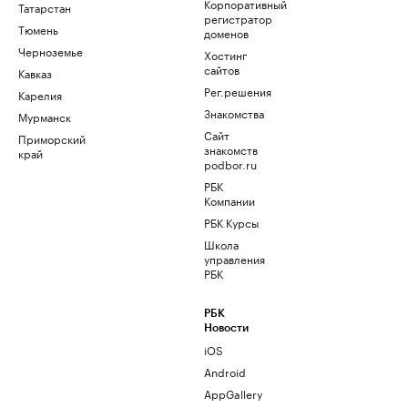
Корпоративный
Татарстан
регистратор
Тюмень
доменов
Черноземье
Хостинг
сайтов
Кавказ
Рег.решения
Карелия
Знакомства
Мурманск
Сайт
Приморский
знакомств
край
podbor.ru
РБК
Компании
РБК Курсы
Школа
управления
РБК
РБК
Новости
iOS
Android
AppGallery