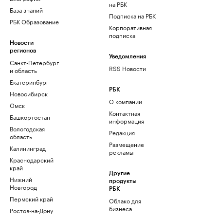
на РБК
База знаний
Подписка на РБК
РБК Образование
Корпоративная
подписка
Новости
регионов
Уведомления
Санкт-Петербург
RSS Новости
и область
Екатеринбург
РБК
Новосибирск
О компании
Омск
Контактная
Башкортостан
информация
Вологодская
Редакция
область
Размещение
Калининград
рекламы
Краснодарский
край
Другие
Нижний
продукты
Новгород
РБК
Пермский край
Облако для
бизнеса
Ростов-на-Дону