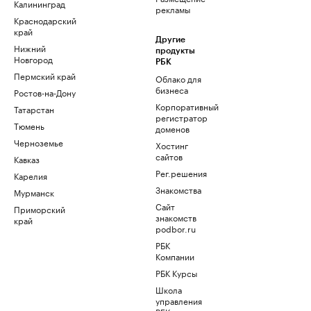
Калининград
рекламы
Краснодарский
край
Другие
Нижний
продукты
Новгород
РБК
Пермский край
Облако для
бизнеса
Ростов-на-Дону
Корпоративный
Татарстан
регистратор
Тюмень
доменов
Черноземье
Хостинг
сайтов
Кавказ
Рег.решения
Карелия
Знакомства
Мурманск
Сайт
Приморский
знакомств
край
podbor.ru
РБК
Компании
РБК Курсы
Школа
управления