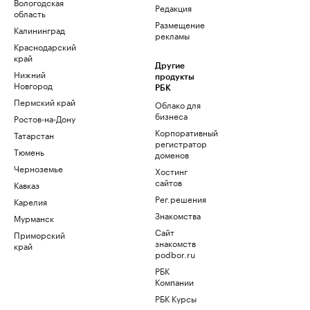
Вологодская
Редакция
область
Размещение
Калининград
рекламы
Краснодарский
край
Другие
Нижний
продукты
Новгород
РБК
Пермский край
Облако для
бизнеса
Ростов-на-Дону
Корпоративный
Татарстан
регистратор
Тюмень
доменов
Черноземье
Хостинг
сайтов
Кавказ
Рег.решения
Карелия
Знакомства
Мурманск
Сайт
Приморский
знакомств
край
podbor.ru
РБК
Компании
РБК Курсы