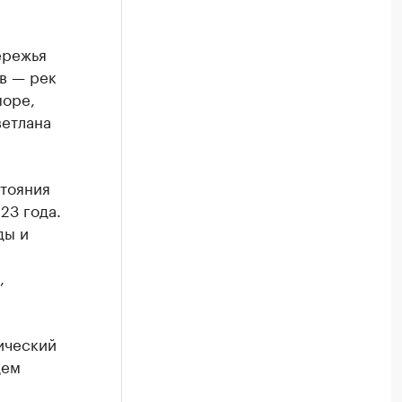
ережья
в — рек
море,
ветлана
стояния
23 года.
ды и
,
ический
дем