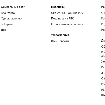
Социальные сети
Подписки
РБ
ВКонтакте
Скрыть баннеры на РБК
О 
Одноклассники
Подписка на РБК
Ко
Telegram
Корпоративная подписка
Ре
Дзен
Ра
Уведомления
RSS Новости
Др
Об
Ко
до
Хо
Ре
Зн
Са
РБ
РБ
Шк