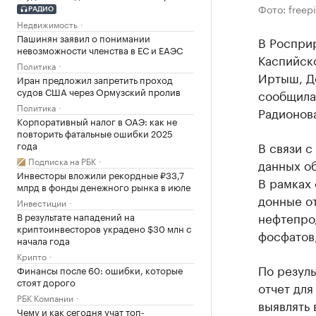
Фото: freep
РАДИО
Недвижимость
Пашинян заявил о понимании
В Роспри
невозможности членства в ЕС и ЕАЭС
Каспийско
Политика
Иртыш, До
Иран предложил запретить проход
судов США через Ормузский пролив
сообщила
Политика
Радионов
Корпоративный налог в ОАЭ: как не
повторить фатальные ошибки 2025
года
В связи с
Подписка на РБК
данных об
Инвесторы вложили рекордные ₽33,7
В рамках
млрд в фонды денежного рынка в июле
донные о
Инвестиции
нефтепрод
В результате нападений на
криптоинвесторов украдено $30 млн с
фосфатов,
начала года
Крипто
По резул
Финансы после 60: ошибки, которые
стоят дорого
отчет для
РБК Компании
выявлять 
Чему и как сегодня учат топ-