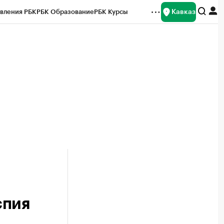
Кавказ
вления РБК
РБК Образование
РБК Курсы
рейтинги
Франшизы
Газета
Спецпроекты СПб
ты
спия