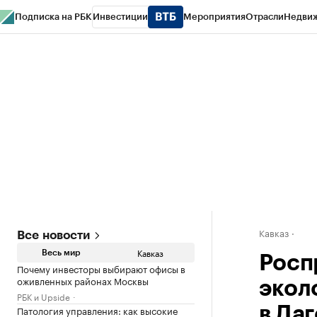
Подписка на РБК
Инвестиции
Мероприятия
Отрасли
Недви
РБК Life
Тренды
Визионеры
Национальные проекты
Город
Стиль
Кр
Конференции СПб
Спецпроекты
Проверка контрагентов
Политика
Кавказ
Все новости
Кавказ
Весь мир
Росп
Почему инвесторы выбирают офисы в
оживленных районах Москвы
экол
РБК и Upside
Патология управления: как высокие
в Да