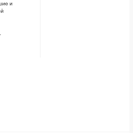
шие и
ей
.