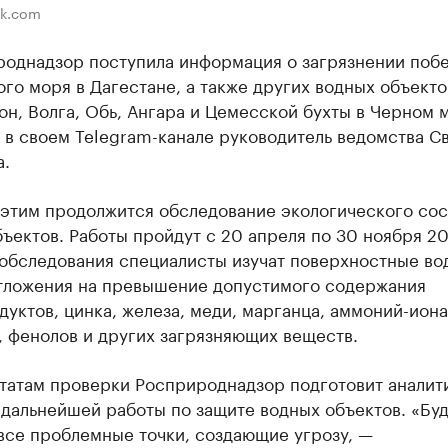
ik.com
роднадзор поступила информация о загрязнении поб
го моря в Дагестане, а также других водных объекто
н, Волга, Обь, Ангара и Цемесской бухты в Черном 
 в своем Telegram-канале руководитель ведомства С
а.
 этим продолжится обследование экологического со
ъектов. Работы пройдут с 20 апреля по 30 ноября 20
 обследования специалисты изучат поверхностные во
тложения на превышение допустимого содержания
уктов, цинка, железа, меди, марганца, аммоний-иона
 фенолов и других загрязняющих веществ.
ьтатам проверки Росприроднадзор подготовит аналит
 дальнейшей работы по защите водных объектов. «Бу
все проблемные точки, создающие угрозу, —