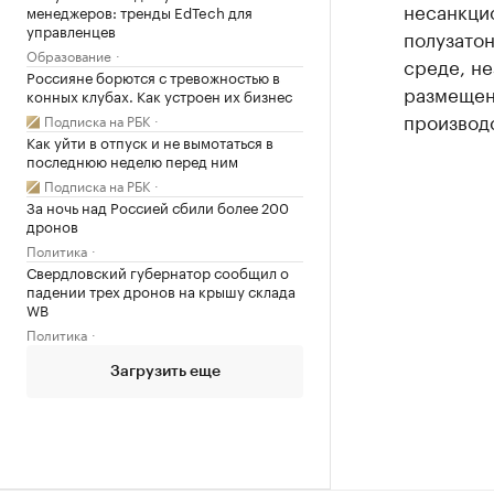
несанкци
менеджеров: тренды EdTech для
управленцев
полузато
Образование
среде, не
Россияне борются с тревожностью в
размещен
конных клубах. Как устроен их бизнес
производс
Подписка на РБК
Как уйти в отпуск и не вымотаться в
последнюю неделю перед ним
Подписка на РБК
За ночь над Россией сбили более 200
дронов
Политика
Свердловский губернатор сообщил о
падении трех дронов на крышу склада
WB
Политика
Загрузить еще