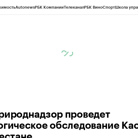
жимость
Autonews
РБК Компании
Телеканал
РБК Вино
Спорт
Школа упра
ипто
РБК Бизнес-среда
Дискуссионный клуб
Исследования
Кредитные 
Экономика
Бизнес
Технологии и медиа
Финансы
Рынок наличной валю
рироднадзор проведет
огическое обследование Ка
гестане