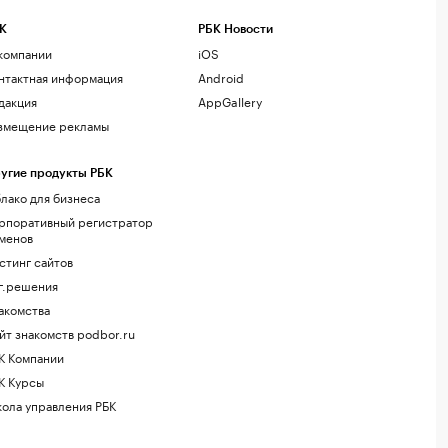
К
РБК Новости
компании
iOS
нтактная информация
Android
дакция
AppGallery
змещение рекламы
угие продукты РБК
лако для бизнеса
рпоративный регистратор
менов
стинг сайтов
г.решения
акомства
йт знакомств podbor.ru
К Компании
К Курсы
ола управления РБК