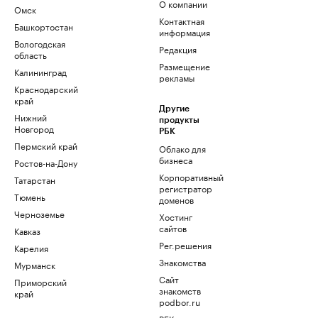
О компании
Омск
Контактная
Башкортостан
информация
Вологодская
Редакция
область
Размещение
Калининград
рекламы
Краснодарский
край
Другие
Нижний
продукты
Новгород
РБК
Пермский край
Облако для
бизнеса
Ростов-на-Дону
Корпоративный
Татарстан
регистратор
Тюмень
доменов
Черноземье
Хостинг
сайтов
Кавказ
Рег.решения
Карелия
Знакомства
Мурманск
Сайт
Приморский
знакомств
край
podbor.ru