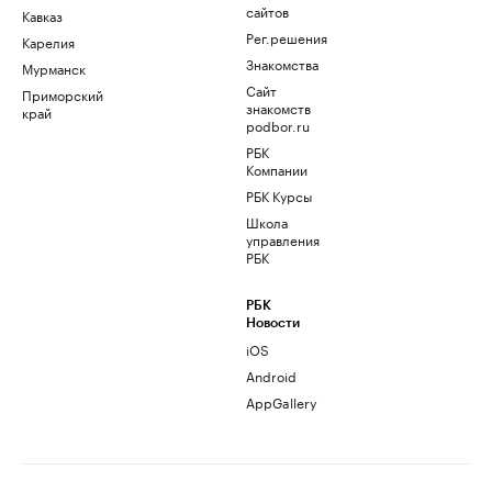
сайтов
Кавказ
Рег.решения
Карелия
Знакомства
Мурманск
Сайт
Приморский
знакомств
край
podbor.ru
РБК
Компании
РБК Курсы
Школа
управления
РБК
РБК
Новости
iOS
Android
AppGallery