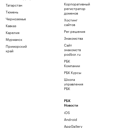
Корпоративный
Татарстан
регистратор
Тюмень
доменов
Черноземье
Хостинг
сайтов
Кавказ
Рег.решения
Карелия
Знакомства
Мурманск
Сайт
Приморский
знакомств
край
podbor.ru
РБК
Компании
РБК Курсы
Школа
управления
РБК
РБК
Новости
iOS
Android
AppGallery