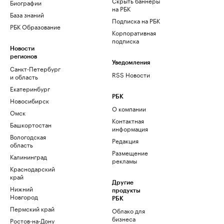
Скрыть баннеры
Биографии
на РБК
База знаний
Подписка на РБК
РБК Образование
Корпоративная
подписка
Новости
регионов
Уведомления
Санкт-Петербург
RSS Новости
и область
Екатеринбург
РБК
Новосибирск
О компании
Омск
Контактная
Башкортостан
информация
Вологодская
Редакция
область
Размещение
Калининград
рекламы
Краснодарский
край
Другие
Нижний
продукты
Новгород
РБК
Пермский край
Облако для
бизнеса
Ростов-на-Дону