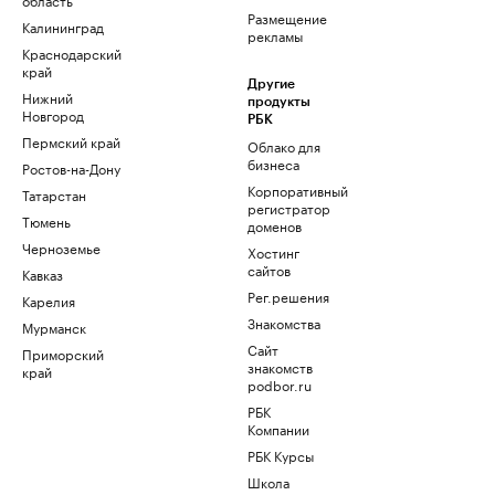
Размещение
Калининград
рекламы
Краснодарский
край
Другие
Нижний
продукты
Новгород
РБК
Пермский край
Облако для
бизнеса
Ростов-на-Дону
Корпоративный
Татарстан
регистратор
Тюмень
доменов
Черноземье
Хостинг
сайтов
Кавказ
Рег.решения
Карелия
Знакомства
Мурманск
Сайт
Приморский
знакомств
край
podbor.ru
РБК
Компании
РБК Курсы
Школа