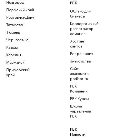
Новгород
РБК
Пермский край
Облако для
бизнеса
Ростов-на-Дону
Корпоративный
Татарстан
регистратор
Тюмень
доменов
Черноземье
Хостинг
сайтов
Кавказ
Рег.решения
Карелия
Знакомства
Мурманск
Сайт
Приморский
знакомств
край
podbor.ru
РБК
Компании
РБК Курсы
Школа
управления
РБК
РБК
Новости