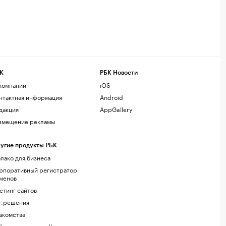
К
РБК Новости
компании
iOS
нтактная информация
Android
дакция
AppGallery
змещение рекламы
угие продукты РБК
лако для бизнеса
рпоративный регистратор
менов
стинг сайтов
г.решения
акомства
йт знакомств podbor.ru