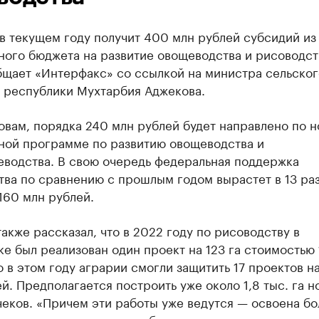
в текущем году получит 400 млн рублей субсидий из
ного бюджета на развитие овощеводства и рисоводст
бщает «Интерфакс» со ссылкой на министра сельског
а республики Мухтарбия Аджекова.
овам, порядка 240 млн рублей будет направлено по н
ной программе по развитию овощеводства и
еводства. В свою очередь федеральная поддержка
ва по сравнению с прошлым годом вырастет в 13 раз
160 млн рублей.
акже рассказал, что в 2022 году по рисоводству в
е был реализован один проект на 123 га стоимостью 
о в этом году аграрии смогли защитить 17 проектов н
й. Предполагается построить уже около 1,8 тыс. га н
еков. «Причем эти работы уже ведутся — освоена б