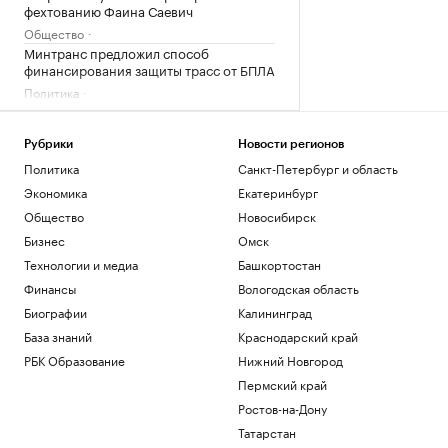
фехтованию Фаина Саевич
Общество
Минтранс предложил способ
финансирования защиты трасс от БПЛА
Политика
Супруге главы издательства «Джем»
предъявили обвинение в
мошенничестве
Рубрики
Новости регионов
Общество
Политика
Санкт-Петербург и область
Bloomberg узнал о серии самоубийств
Экономика
Екатеринбург
в Киберкомандовании США
Общество
Новосибирск
Политика
Бизнес
Омск
Землетрясение магнитудой 4,1
произошло в Туве
Технологии и медиа
Башкортостан
Общество
Финансы
Вологодская область
Биографии
Калининград
Загрузить еще
База знаний
Краснодарский край
РБК Образование
Нижний Новгород
Пермский край
Ростов-на-Дону
Татарстан