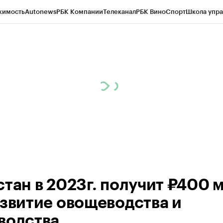
жимость
Autonews
РБК Компании
Телеканал
РБК Вино
Спорт
Школа упра
ипто
РБК Бизнес-среда
Дискуссионный клуб
Исследования
Кредитные 
Экономика
Бизнес
Технологии и медиа
Финансы
Рынок наличной валю
стан в 2023г. получит ₽400 
азвитие овощеводства и
водства