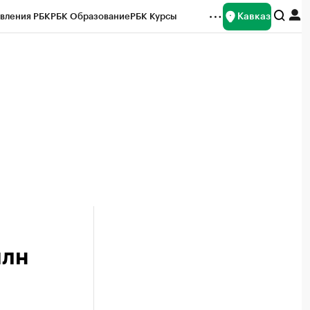
Кавказ
вления РБК
РБК Образование
РБК Курсы
рейтинги
Франшизы
Газета
Спецпроекты СПб
ты
млн