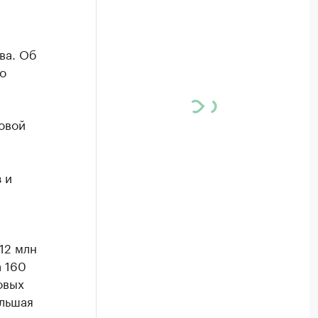
ва. Об
о
овой
 и
12 млн
а 160
овых
ольшая