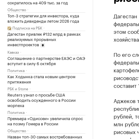
сократилось на 409 тыс. за год
Общество
Дагестан 
Топ-3 стратегии для инвестора, куда
вложить дивиденды летом 2026 года
федераль
Подписка на РБК
этом соо
Дагестан привлек ₽132 млрд в рамках
хозяйств
реализуемых прорывных
инвестпроектов
Кавказ
По его сл
Соглашение о партнерстве ЕАЭС и ОАЭ
федераль
вступит в силу 6 октября
картофел
Политика
Как Ходынка стала новым центром
рисоводст
притяжения
составит 
РБК и Stone
Reuters узнал о просьбе США
Аджеков т
освободить осужденного в России
морпеха
республик
Политика
рублей, т
Премьера «Одиссеи» увеличила спрос
млн рубле
на поэму Гомера в России
Общество
рисовых ч
Назван топ-30 самых востребованных