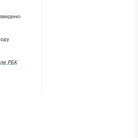
изведено
году
ле РБК