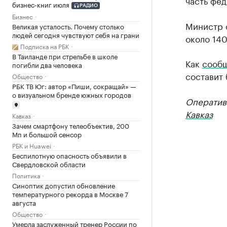
часть фед
бизнес-книг июля
РАДИО
Бизнес
Министр 
Великая усталость. Почему столько
людей сегодня чувствуют себя на грани
около 140
Подписка на РБК
В Таиланде при стрельбе в школе
Как
сообщ
погибли два человека
составит 
Общество
РБК ТВ Юг: автор «Пиши, сокращай» —
о визуальном бренде южных городов
Оператив
Кавказ
Кавказ
Зачем смартфону телеобъектив, 200
Мп и большой сенсор
РБК и Huawei
Беспилотную опасность объявили в
Свердловской области
Политика
Синоптик допустил обновление
температурного рекорда в Москве 7
августа
Общество
Умерла заслуженный тренер России по