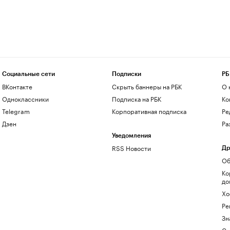
Социальные сети
Подписки
РБ
ВКонтакте
Скрыть баннеры на РБК
О 
Одноклассники
Подписка на РБК
Ко
Telegram
Корпоративная подписка
Ре
Дзен
Ра
Уведомления
RSS Новости
Др
Об
Ко
до
Хо
Ре
Зн
Са