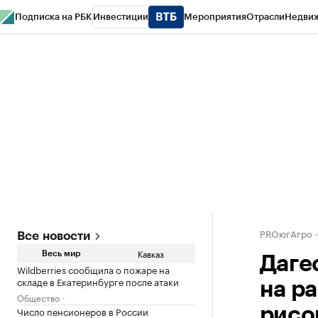
Подписка на РБК
Инвестиции
Мероприятия
Отрасли
Недви
РБК Life
Тренды
Визионеры
Национальные проекты
Город
Стиль
Кр
Конференции СПб
Спецпроекты
Проверка контрагентов
Политика
PROюгАгро
Все новости
Кавказ
Весь мир
Даге
Wildberries сообщила о пожаре на
складе в Екатеринбурге после атаки
на р
Общество
Число пенсионеров в России
рисо