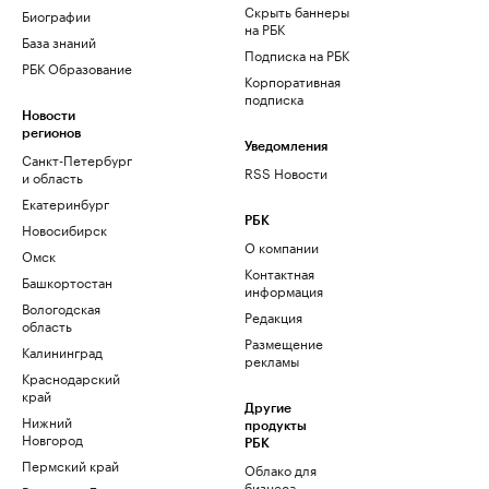
Скрыть баннеры
Биографии
на РБК
База знаний
Подписка на РБК
РБК Образование
Корпоративная
подписка
Новости
регионов
Уведомления
Санкт-Петербург
RSS Новости
и область
Екатеринбург
РБК
Новосибирск
О компании
Омск
Контактная
Башкортостан
информация
Вологодская
Редакция
область
Размещение
Калининград
рекламы
Краснодарский
край
Другие
Нижний
продукты
Новгород
РБК
Пермский край
Облако для
бизнеса