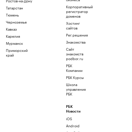
Ростов-на-Дону
Корпоративный
Татарстан
регистратор
Тюмень
доменов
Черноземье
Хостинг
сайтов
Кавказ
Рег.решения
Карелия
Знакомства
Мурманск
Сайт
Приморский
знакомств
край
podbor.ru
РБК
Компании
РБК Курсы
Школа
управления
РБК
РБК
Новости
iOS
Android