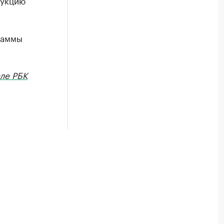
рукцию
раммы
ле РБК