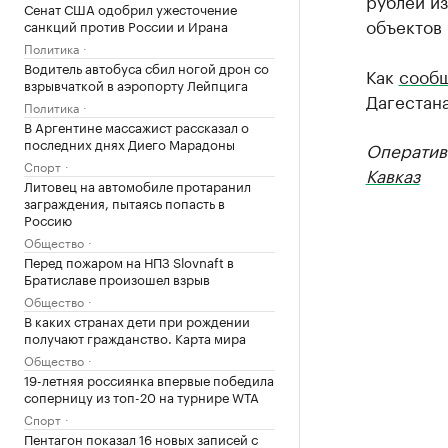
рублей и
Сенат США одобрил ужесточение
объектов
санкций против России и Ирана
Политика
Водитель автобуса сбил ногой дрон со
Как
сообщ
взрывчаткой в аэропорту Лейпцига
Дагестана
Политика
В Аргентине массажист рассказал о
последних днях Диего Марадоны
Оператив
Спорт
Кавказ
Литовец на автомобиле протаранил
заграждения, пытаясь попасть в
Россию
Общество
Перед пожаром на НПЗ Slovnaft в
Братиславе произошел взрыв
Общество
В каких странах дети при рождении
получают гражданство. Карта мира
Общество
19-летняя россиянка впервые победила
соперницу из топ-20 на турнире WTA
Спорт
Пентагон показал 16 новых записей с