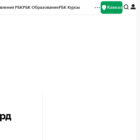
Кавказ
вления РБК
РБК Образование
РБК Курсы
рейтинги
Франшизы
Газета
Спецпроекты СПб
ты
лрд