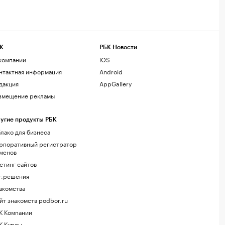
К
РБК Новости
компании
iOS
нтактная информация
Android
дакция
AppGallery
змещение рекламы
угие продукты РБК
лако для бизнеса
рпоративный регистратор
менов
стинг сайтов
г.решения
акомства
йт знакомств podbor.ru
К Компании
К Курсы