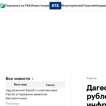
Подписка на РБК
Инвестиции
Мероприятия
Отрасли
Недви
РБК Life
Тренды
Визионеры
Национальные проекты
Город
Стиль
Кр
Конференции СПб
Спецпроекты
Проверка контрагентов
Политика
Кавказ
Все новости
Кавказ
Весь мир
Дагес
Над военной базой с комплексами
Patriot в Германии заметили
рубл
беспилотники
Политика
инфр