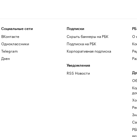
Социальные сети
Подписки
РБ
ВКонтакте
Скрыть баннеры на РБК
О 
Одноклассники
Подписка на РБК
Ко
Telegram
Корпоративная подписка
Ре
Дзен
Ра
Уведомления
RSS Новости
Др
Об
Ко
до
Хо
Ре
Зн
Са
РБ
РБ