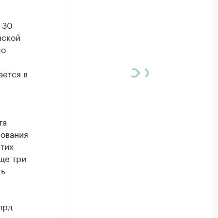
 30
нской
со
ается в
та
рования
этих
ще три
ть
лрд