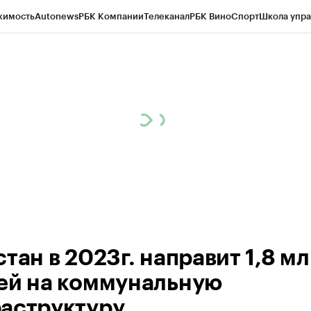
жимость
Autonews
РБК Компании
Телеканал
РБК Вино
Спорт
Школа упра
ипто
РБК Бизнес-среда
Дискуссионный клуб
Исследования
Кредитные 
Экономика
Бизнес
Технологии и медиа
Финансы
Рынок наличной валю
тан в 2023г. направит 1,8 м
ей на коммунальную
аструктуру