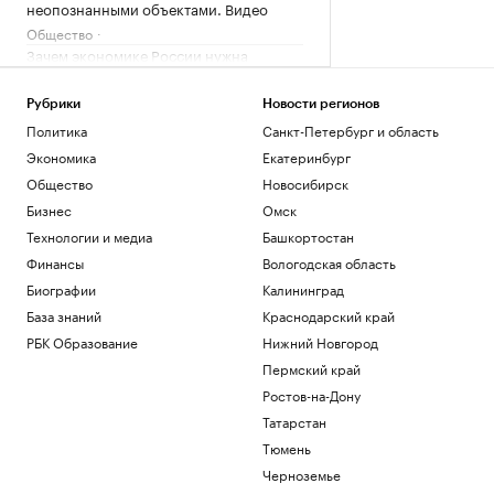
неопознанными объектами. Видео
Общество
Зачем экономике России нужна
товарная биржа
РБК и Петербургская Биржа
Рубрики
Новости регионов
Суд назвал Трампа «временным
Политика
Санкт-Петербург и область
жильцом» Белого дома и остановил
стройку
Экономика
Екатеринбург
Политика
Общество
Новосибирск
Зеленский впервые за время
Бизнес
Омск
президентства прибыл в Сербию
Технологии и медиа
Башкортостан
Политика
Финансы
Вологодская область
Как перейти «порог недоверия»:
Слащева и Wylsacom — о новых
Биографии
Калининград
технологиях
РАДИО
База знаний
Краснодарский край
Технологии и медиа
РБК Образование
Нижний Новгород
Пермский край
Загрузить еще
Ростов-на-Дону
Татарстан
Тюмень
Черноземье