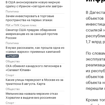
В США анонсировали новую мирную
сделку с Ираном «сегодня или завтра»
Политика
В Дагеста
Зачем инвестировать в торговые
объектов
пространства на первых этажах
инвестиц
РБК и ПИК Серия плюс
ссылкой 
Сенатор США предрек обеднение
американцев из-за санкций против
республи
России
1,7 млрд 
Политика
В вузах рассказали, как прошла одна из
«самых жарких» приемных кампаний
По словам
РАДИО
эксплуата
Общество
реализац
СКА обменял канадского легионера в
«Салават Юлаев»
из респуб
Спорт
объектов 
Какие улицы перекроют в Москве из-за
объекта н
триатлона 8 августа. Карта
перешли н
Общество
Мельникова назвала мерзким отказ
Хорватии в выдаче виз россиянам
Кроме тог
Спорт