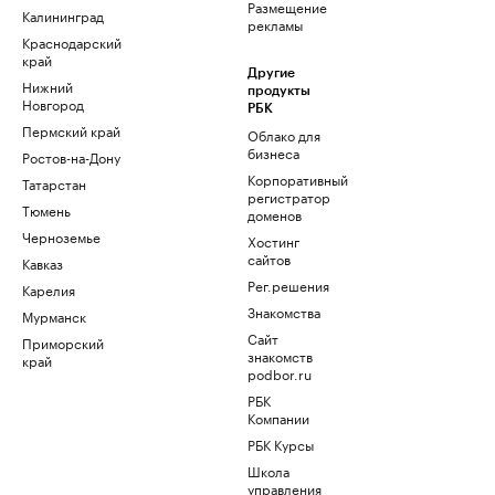
Размещение
Калининград
рекламы
Краснодарский
край
Другие
Нижний
продукты
Новгород
РБК
Пермский край
Облако для
бизнеса
Ростов-на-Дону
Корпоративный
Татарстан
регистратор
Тюмень
доменов
Черноземье
Хостинг
сайтов
Кавказ
Рег.решения
Карелия
Знакомства
Мурманск
Сайт
Приморский
знакомств
край
podbor.ru
РБК
Компании
РБК Курсы
Школа
управления